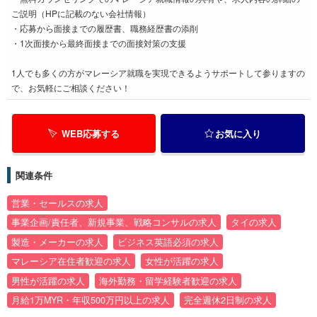
ご説明（HPに記載のない会社情報）
・応募から面接までの履歴書、職務経歴書の添削
・1次面接から最終面接までの面接対策の支援
1人でも多くの方がマレーシア就職を実現できるようサポートして参りますの
で、お気軽にご相談ください！
WEB応募する
お気に入り
関連条件
営業・セールスの求人
事業企画/責任者、新規事業、戦略コンサルの求人
タイの求人
製造・メーカーの求人
ビジネス英語必須の求人
マレーシア在住者歓迎の求人
女性が活躍の求人
男性が活躍の求人
海外勤務・留学経験者歓迎の求人
月給1万MYR・年収500万円以上の求人
完全週休2日制の求人