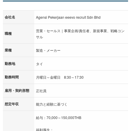
会社名
Agensi Pekerjaan eeevo recruit Sdn Bhd
営業・セールス｜事業企画/責任者、新規事業、戦略コン
職種
サル
業種
製造・メーカー
勤務地
タイ
勤務時間
月曜日～金曜日 8:30～17:30
雇用・契約形態
正社員
想定年収
能力と経験に基づく
給与：70,000～150,000THB
福利厚生：