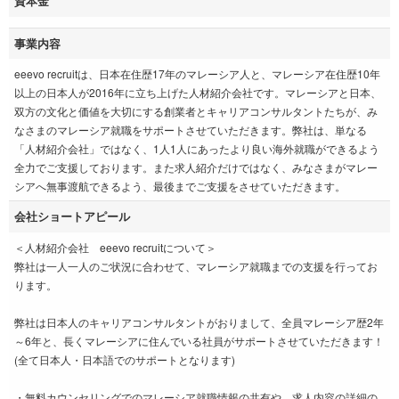
資本金
事業内容
eeevo recruitは、日本在住歴17年のマレーシア人と、マレーシア在住歴10年
以上の日本人が2016年に立ち上げた人材紹介会社です。マレーシアと日本、
双方の文化と価値を大切にする創業者とキャリアコンサルタントたちが、み
なさまのマレーシア就職をサポートさせていただきます。弊社は、単なる
「人材紹介会社」ではなく、1人1人にあったより良い海外就職ができるよう
全力でご支援しております。また求人紹介だけではなく、みなさまがマレー
シアへ無事渡航できるよう、最後までご支援をさせていただきます。
会社ショートアピール
＜人材紹介会社 eeevo recruitについて＞
弊社は一人一人のご状況に合わせて、マレーシア就職までの支援を行ってお
ります。
弊社は日本人のキャリアコンサルタントがおりまして、全員マレーシア歴2年
～6年と、長くマレーシアに住んでいる社員がサポートさせていただきます！
(全て日本人・日本語でのサポートとなります)
・無料カウンセリングでのマレーシア就職情報の共有や、求人内容の詳細の