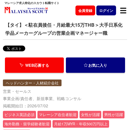
マレーシア求人特化のスカウト転職サイト
会員登録
ログイン
【タイ】＜駐在員後任・月給最大15万THB＞大手日系化
学品メーカーグループの営業企画マネージャー職
WEB応募する
お気に入り
ヘッドハンター・人材紹介会社
営業・セールス
事業企画/責任者、新規事業、戦略コンサル
掲載開始日：2026/07/02
ビジネス英語必須
マレーシア在住者歓迎
女性が活躍
男性が活躍
海外勤務・留学経験者歓迎
月給1万MYR・年収500万円以上