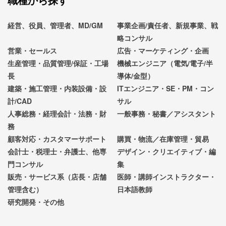
経営、役員、管理者、MD/GM
事業企画/責任者、新規事業、戦
略コンサル
営業・セールス
広告・マーケティング・企画
生産管理・品質管理/保証・工場
機械エンジニア（電気/電子/半
長
導体/金型）
建築・施工管理・内装設備・設
ITエンジニア・SE・PM・コン
計/CAD
サル
人事総務・経理会計・法務・財
一般事務・秘書／アシスタント
務
顧客対応・カスタマーサポート
購買・物流／在庫管理・貿易
会計士・税理士・弁護士、他専
デザイン・クリエイティブ・編
門コンサル
集
販売・サービス系（店長・店舗
医師・講師インストラクター・
管理含む）
日本語教師
研究開発・その他