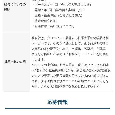
給与についての
・ボーナス：年1回（会社/個人実績による）
説明
・昇給：年1回（会社/個人実績による）
・医療・傷害保険（会社負担で加入）
・退職金積立制度
・有給休暇：会社規定に基づく
親会社は、グローバルに展開する日系大手の化学品材料
メーカーです。そのタイ法人として、化学品原料の輸出
入業務および販売を中心に、半導体、医薬品、自動車、
物流など幅広い産業向けに材料ソリューションを提供し
ています。
採用企業の説明
バンコクの中心地に拠点を置き、現在は14名（うち日本
人4名）の少数精鋭体制ながら、親会社の盤石な経営基盤
のもとで安定した事業展開を行っているのが最大の強み
です。タイ国内およびグローバル市場のニーズに応えな
がら、さらなる組織体制の強化を目指しています。
応募情報