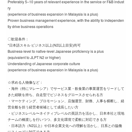
Preferably 5–10 years of relevant experience in the service or F&B indust
ry
(experience of business expansion in Malaysia is a plus)
Proven business management experience, with the ability to independen
tly drive business operations
〇歓迎条件：
*日本語スキル ビジネス以上(N2以上目安)尚可
Business-level to native-level Japanese proficiency is a plus
(equivalent to JLPT N2 or higher)
Understanding of Japanese corporate culture
(experience of business expansion in Malaysia is a plus)
☆求める人物像など：
・海外（特にマレーシア）でサービス業・飲食業の事業運営をリードして
きた経験を持ち、自走型でビジネスをグロースさせられる方
・マーケティング、プロモーション、店舗運営、財務、人事を横断し、経
営全般を担う経営者候補として成長したい方
・ビジネスレベル〜ネイティブレベルの英語力を活かし、日本本社と現地
チームの橋渡しを行いつつ、多文化環境で柔軟に対応できる方
・日本語力（N2以上）や日本企業文化への理解を活かし、日系との協働
にスムーズに対応できる方