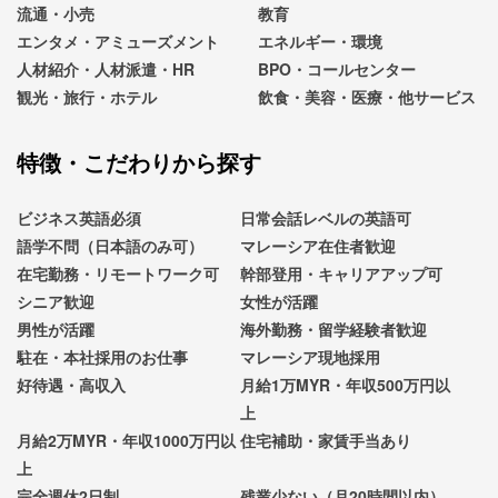
流通・小売
教育
エンタメ・アミューズメント
エネルギー・環境
人材紹介・人材派遣・HR
BPO・コールセンター
観光・旅行・ホテル
飲食・美容・医療・他サービス
特徴・こだわりから探す
ビジネス英語必須
日常会話レベルの英語可
語学不問（日本語のみ可）
マレーシア在住者歓迎
在宅勤務・リモートワーク可
幹部登用・キャリアアップ可
シニア歓迎
女性が活躍
男性が活躍
海外勤務・留学経験者歓迎
駐在・本社採用のお仕事
マレーシア現地採用
好待遇・高収入
月給1万MYR・年収500万円以
上
月給2万MYR・年収1000万円以
住宅補助・家賃手当あり
上
完全週休2日制
残業少ない（月20時間以内）