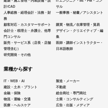
建築・施工管理・内装設備・設
ITエンジニア・SE・PM・コン
計/CAD
サル
人事総務・経理会計・法務・財
一般事務・秘書／アシスタント
務
顧客対応・カスタマーサポート
購買・物流／在庫管理・貿易
会計士・税理士・弁護士、他専
デザイン・クリエイティブ・編
門コンサル
集
販売・サービス系（店長・店舗
医師・講師インストラクター・
管理含む）
日本語教師
研究開発・その他
業種から探す
IT・WEB・AI
製造・メーカー
建設・土木・プラント
不動産
金融・保険
総合商社・専門商社
物流・運輸・交通
士業・コンサルティング
医療・ヘルスケア
広告・出版・メディア