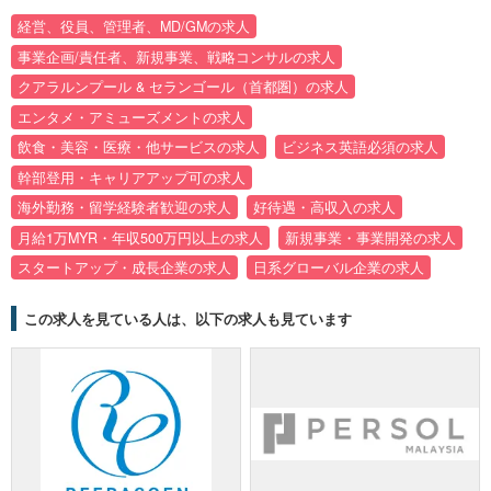
経営、役員、管理者、MD/GMの求人
事業企画/責任者、新規事業、戦略コンサルの求人
クアラルンプール & セランゴール（首都圏）の求人
エンタメ・アミューズメントの求人
飲食・美容・医療・他サービスの求人
ビジネス英語必須の求人
幹部登用・キャリアアップ可の求人
海外勤務・留学経験者歓迎の求人
好待遇・高収入の求人
月給1万MYR・年収500万円以上の求人
新規事業・事業開発の求人
スタートアップ・成長企業の求人
日系グローバル企業の求人
この求人を見ている人は、以下の求人も見ています