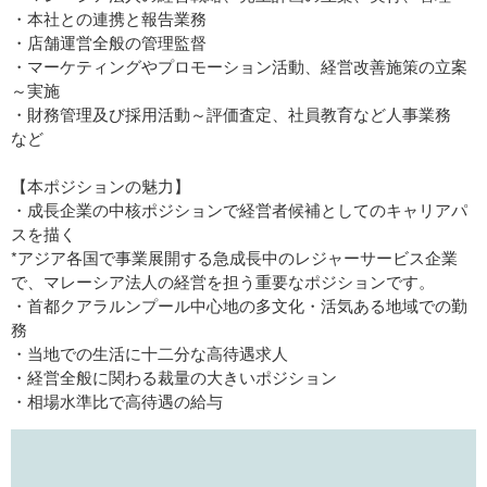
・本社との連携と報告業務
・店舗運営全般の管理監督
・マーケティングやプロモーション活動、経営改善施策の立案
～実施
・財務管理及び採用活動～評価査定、社員教育など人事業務
など
【本ポジションの魅力】
・成長企業の中核ポジションで経営者候補としてのキャリアパ
スを描く
*アジア各国で事業展開する急成長中のレジャーサービス企業
で、マレーシア法人の経営を担う重要なポジションです。
・首都クアラルンプール中心地の多文化・活気ある地域での勤
務
・当地での生活に十二分な高待遇求人
・経営全般に関わる裁量の大きいポジション
・相場水準比で高待遇の給与