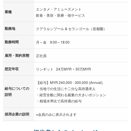
エンタメ・アミューズメント
業種
飲食・美容・医療・他サービス
勤務地
クアラルンプール & セランゴール（首都圏）
勤務時間
月～金 9:00～18:00
雇用・契約形態
正社員
想定年収
リンギット 24万MYR ~ 30万MYR
【給与】MYR 240,000 - 300,000 (Annual)
給与についての
・当地での生活に十二分な高待遇求人
説明
・経営全般に関わる裁量の大きいポジション
・相場水準比で高待遇の給与
採用企業の説明
※会員のみに表示されます