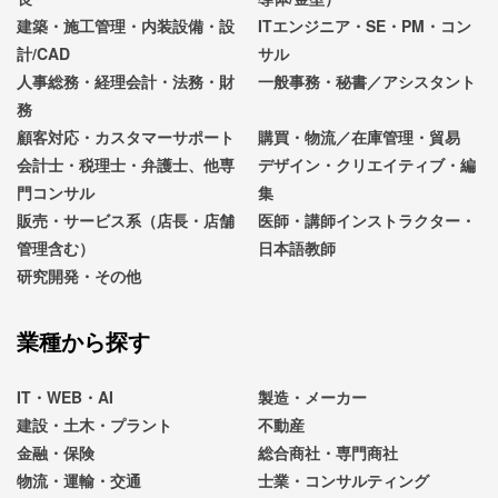
建築・施工管理・内装設備・設
ITエンジニア・SE・PM・コン
計/CAD
サル
人事総務・経理会計・法務・財
一般事務・秘書／アシスタント
務
顧客対応・カスタマーサポート
購買・物流／在庫管理・貿易
会計士・税理士・弁護士、他専
デザイン・クリエイティブ・編
門コンサル
集
販売・サービス系（店長・店舗
医師・講師インストラクター・
管理含む）
日本語教師
研究開発・その他
業種から探す
IT・WEB・AI
製造・メーカー
建設・土木・プラント
不動産
金融・保険
総合商社・専門商社
物流・運輸・交通
士業・コンサルティング