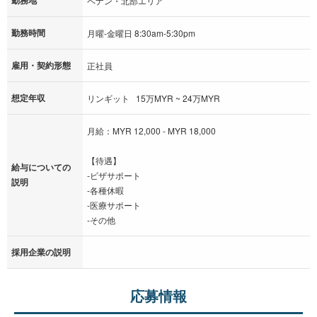
ペナン・北部エリア
勤務時間
月曜-金曜日 8:30am-5:30pm
雇用・契約形態
正社員
想定年収
リンギット 15万MYR ~ 24万MYR
月給：MYR 12,000 - MYR 18,000
【待遇】
給与についての
‐ビザサポート
説明
‐各種休暇
‐医療サポート
‐その他
採用企業の説明
応募情報