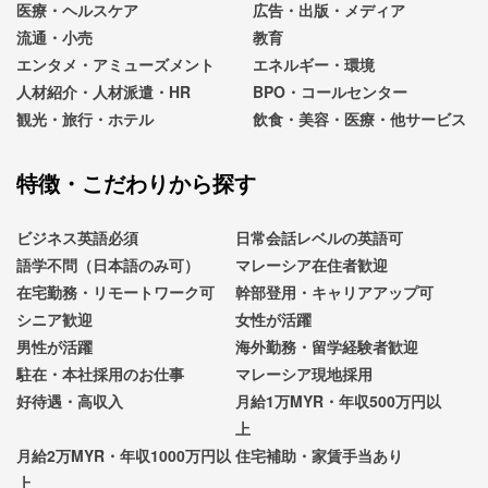
医療・ヘルスケア
広告・出版・メディア
流通・小売
教育
エンタメ・アミューズメント
エネルギー・環境
人材紹介・人材派遣・HR
BPO・コールセンター
観光・旅行・ホテル
飲食・美容・医療・他サービス
特徴・こだわりから探す
ビジネス英語必須
日常会話レベルの英語可
語学不問（日本語のみ可）
マレーシア在住者歓迎
在宅勤務・リモートワーク可
幹部登用・キャリアアップ可
シニア歓迎
女性が活躍
男性が活躍
海外勤務・留学経験者歓迎
駐在・本社採用のお仕事
マレーシア現地採用
好待遇・高収入
月給1万MYR・年収500万円以
上
月給2万MYR・年収1000万円以
住宅補助・家賃手当あり
上