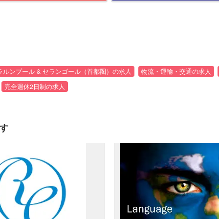
ラルンプール & セランゴール（首都圏）の求人
物流・運輸・交通の求人
完全週休2日制の求人
す