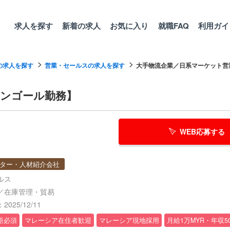
求人を探す
新着の求人
お気に入り
就職FAQ
利用ガイ
の求人を探す
営業・セールスの求人を探す
大手物流企業／日系マーケット営業
ランゴール勤務】
WEB応募する
ター・人材紹介会社
ルス
／在庫管理・貿易
025/12/11
語必須
マレーシア在住者歓迎
マレーシア現地採用
月給1万MYR・年収5