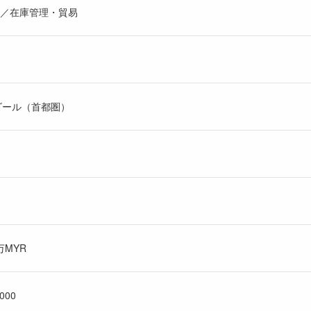
／在庫管理・貿易
ゴール（首都圏）
万MYR
000