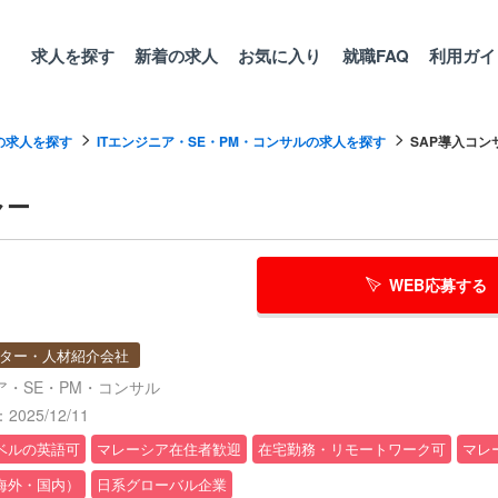
求人を探す
新着の求人
お気に入り
就職FAQ
利用ガイ
の求人を探す
ITエンジニア・SE・PM・コンサルの求人を探す
SAP導入コン
ャー
WEB応募する
ター・人材紹介会社
ア・SE・PM・コンサル
025/12/11
ベルの英語可
マレーシア在住者歓迎
在宅勤務・リモートワーク可
マレ
海外・国内）
日系グローバル企業