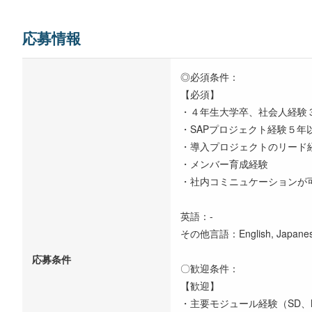
応募情報
◎必須条件：
【必須】
・４年生大学卒、社会人経験
・SAPプロジェクト経験５年
・導入プロジェクトのリード
・メンバー育成経験
・社内コミニュケーションが
英語：-
その他言語：English, Japane
応募条件
〇歓迎条件：
【歓迎】
・主要モジュール経験（SD、MM