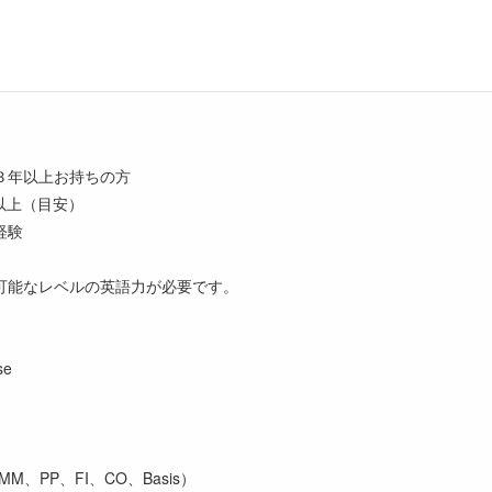
３年以上お持ちの方
以上（目安）
経験
可能なレベルの英語力が必要です。
se
、PP、FI、CO、Basis）