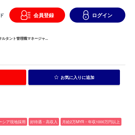
会員登録
ログイン
ド
サルタント管理職マネージャ...
お気に入り
に追加
ーシア現地採用
好待遇・高収入
月給2万MYR・年収1000万円以上