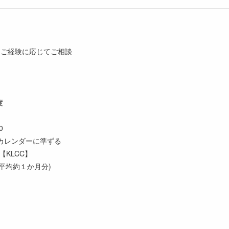
000 ご経験に応じてご相談
度
0
カレンダーに準ずる
【KLCC】
(平均約１か月分)