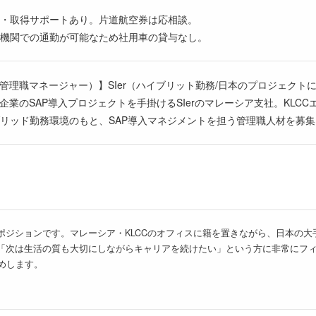
・取得サポートあり。片道航空券は応相談。
機関での通勤が可能なため社用車の貸与なし。
（管理職マネージャー）】SIer（ハイブリット勤務/日本のプロジェクト
企業のSAP導入プロジェクトを手掛けるSIerのマレーシア支社。KL
リッド勤務環境のもと、SAP導入マネジメントを担う管理職人材を募
ーポジションです。マレーシア・KLCCのオフィスに籍を置きながら、日本の大
「次は生活の質も大切にしながらキャリアを続けたい」という方に非常にフィット
めします。