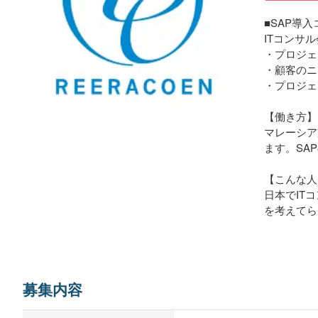
■SAP導
ITコンサ
・プロジェ
・顧客のニ
・プロジェ
【働き方】
マレーシア
ます。SA
【こんな人
日本でIT
を考えてら
募集内容