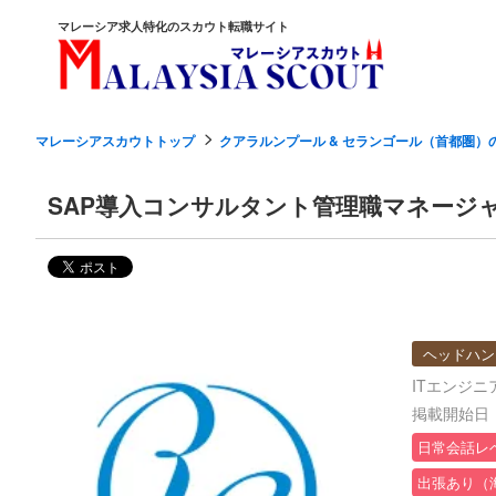
マレーシア求人特化のスカウト転職サイト
マレーシアスカウトトップ
クアラルンプール & セランゴール（首都圏）
SAP導入コンサルタント管理職マネージ
ヘッドハン
ITエンジニ
掲載開始日：2
日常会話レ
出張あり（