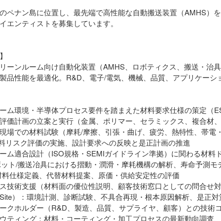
のペナン島に位置し、最先端で高性能な自動搬送装置（AMHS）
イエンティストを募集しています。
】
リーンルーム向け自動化装置（AMHS、ロボティクス、搬送・治
製品性能を最適化。R&D、電子/電気、機械、品質、アプリケー
ーム環境・半導体プロセス要件を踏まえた材料要求仕様の策定（ES
評価計画の立案と実行（金属、ポリマー、セラミックス、複合材
現場での材料試験（摩耗/摩擦、引張・曲げ、疲労、熱特性、帯電
/材料リスク評価の実施、設計要求への反映と是正計画の推進
ーム適合設計（ISO規格・SEMIガイドライン準拠）に関わる材料
ロボット/搬送冶具における摺動・潤滑・摩耗機構の解析、寿命予測モ
材料仕様定義、代替材料提案、原価・供給安定性の評価
ス技術支援（材料面の優位性説明、顧客技術窓口としての問合せ
Site）：環境計測、診断試験、不具合再現・根本原因解析、是正対
ークホルダー（R&D、製造、品質、サプライヤ、顧客）との技術
ウティング：材料・コーティング・加工プロセスの最新動向調査、