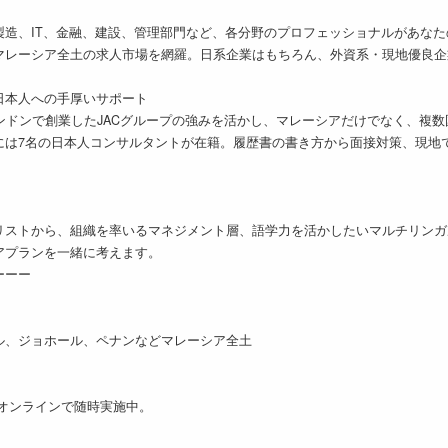
製造、IT、金融、建設、管理部門など、各分野のプロフェッショナルがあな
マレーシア全土の求人市場を網羅。日系企業はもちろん、外資系・現地優良企
日本人への手厚いサポート
ンドンで創業したJACグループの強みを活かし、マレーシアだけでなく、複
には7名の日本人コンサルタントが在籍。履歴書の書き方から面接対策、現地
リストから、組織を率いるマネジメント層、語学力を活かしたいマルチリンガ
アプランを一緒に考えます。
ーーー
ル、ジョホール、ペナンなどマレーシア全土
オンラインで随時実施中。