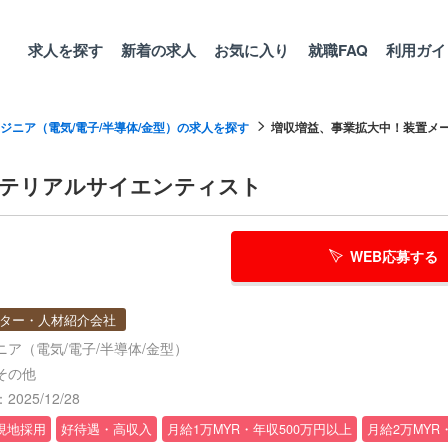
求人を探す
新着の求人
お気に入り
就職FAQ
利用ガイ
ジニア（電気/電子/半導体/金型）の求人を探す
増収増益、事業拡大中！装置メーカ
マテリアルサイエンティスト
WEB応募する
ター・人材紹介会社
ア（電気/電子/半導体/金型）
その他
025/12/28
現地採用
好待遇・高収入
月給1万MYR・年収500万円以上
月給2万MYR