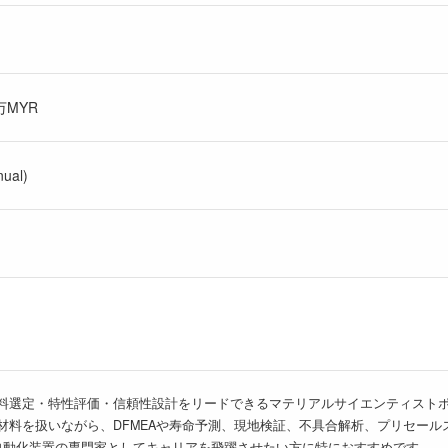
万MYR
ual)
料選定・特性評価・信頼性設計をリードできるマテリアルサイエンティスト
材料を扱いながら、DFMEAや寿命予測、現地検証、不具合解析、プリセー
自動化装置の専門家としてキャリアを飛躍させたい方に特におすすめです。