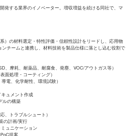
を開発する業界のイノベーター。増収増益を続ける同社で、マ
具系）の材料選定・特性評価・信頼性設計をリードし、応用物
ションチームと連携し、材料技術を製品仕様に落とし込む役割で
D、摩耗、耐薬品、耐腐食、発塵、VOC/アウトガス等）
、表面処理・コーティング）
・導電、化学耐性、環境試験）
ドキュメント作成
デルの構築
対応、トラブルシュート）
策の計画/実行
コミュニケーション
PoC提案