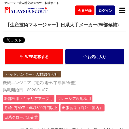
マレーシア求人特化のスカウト転職サイト
会員登録
ログイン
【生産技術マネージャー】日系大手メーカー(幹部候補)
WEB応募する
お気に入り
ヘッドハンター・人材紹介会社
機械エンジニア（電気/電子/半導体/金型）
掲載開始日：2026/01/27
幹部登用・キャリアアップ可
マレーシア現地採用
月給1万MYR・年収500万円以上
出張あり（海外・国内）
日系グローバル企業