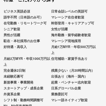
ビジネス英語必須
日常会話レベルの英語可
語学不問（日本語のみ可）
マレーシア在住者歓迎
在宅勤務・リモートワーク可
幹部登用・キャリアアップ可
シニア歓迎
女性が活躍
男性が活躍
海外勤務・留学経験者歓迎
駐在・本社採用のお仕事
マレーシア現地採用
好待遇・高収入
月給1万MYR・年収500万円以
上
月給2万MYR・年収1000万円以
住宅補助・家賃手当あり
上
完全週休2日制
残業少ない（月20時間以内）
未経験応募可
出張あり（海外・国内）
新規事業・事業開発
起業・ベンチャー志向歓迎
スタートアップ・成長企業
日系グローバル企業
外資系企業
業務委託可
シフト制・勤務時間調整可
マレー語ネイティブ歓迎
N1、N2保有者歓迎