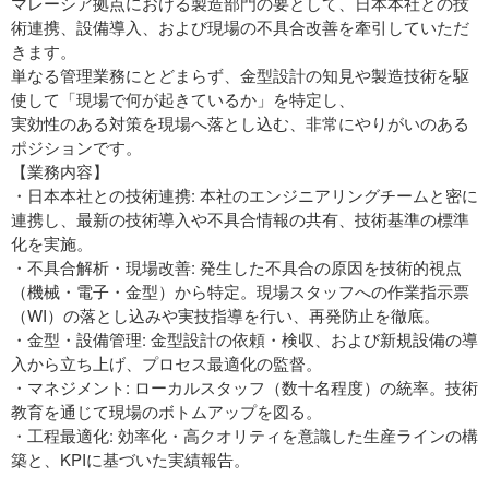
マレーシア拠点における製造部門の要として、日本本社との技
術連携、設備導入、および現場の不具合改善を牽引していただ
きます。
単なる管理業務にとどまらず、金型設計の知見や製造技術を駆
使して「現場で何が起きているか」を特定し、
実効性のある対策を現場へ落とし込む、非常にやりがいのある
ポジションです。
【業務内容】
・日本本社との技術連携: 本社のエンジニアリングチームと密に
連携し、最新の技術導入や不具合情報の共有、技術基準の標準
化を実施。
・不具合解析・現場改善: 発生した不具合の原因を技術的視点
（機械・電子・金型）から特定。現場スタッフへの作業指示票
（WI）の落とし込みや実技指導を行い、再発防止を徹底。
・金型・設備管理: 金型設計の依頼・検収、および新規設備の導
入から立ち上げ、プロセス最適化の監督。
・マネジメント: ローカルスタッフ（数十名程度）の統率。技術
教育を通じて現場のボトムアップを図る。
・工程最適化: 効率化・高クオリティを意識した生産ラインの構
築と、KPIに基づいた実績報告。