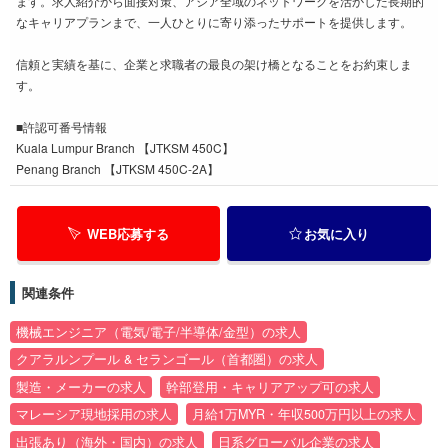
ます。求人紹介から面接対策、アジア全域のネットワークを活かした長期的
なキャリアプランまで、一人ひとりに寄り添ったサポートを提供します。
信頼と実績を基に、企業と求職者の最良の架け橋となることをお約束しま
す。
■許認可番号情報
Kuala Lumpur Branch 【JTKSM 450C】
Penang Branch 【JTKSM 450C-2A】
WEB応募する
お気に入り
関連条件
機械エンジニア（電気/電子/半導体/金型）の求人
クアラルンプール & セランゴール（首都圏）の求人
製造・メーカーの求人
幹部登用・キャリアアップ可の求人
マレーシア現地採用の求人
月給1万MYR・年収500万円以上の求人
出張あり（海外・国内）の求人
日系グローバル企業の求人