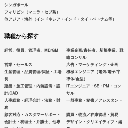
シンガポール
フィリピン（マニラ・セブ島）
他アジア・海外（インドネシア・インド・タイ・ベトナム等）
職種から探す
経営、役員、管理者、MD/GM
事業企画/責任者、新規事業、戦
略コンサル
営業・セールス
広告・マーケティング・企画
生産管理・品質管理/保証・工場
機械エンジニア（電気/電子/半
長
導体/金型）
建築・施工管理・内装設備・設
ITエンジニア・SE・PM・コン
計/CAD
サル
人事総務・経理会計・法務・財
一般事務・秘書／アシスタント
務
顧客対応・カスタマーサポート
購買・物流／在庫管理・貿易
会計士・税理士・弁護士、他専
デザイン・クリエイティブ・編