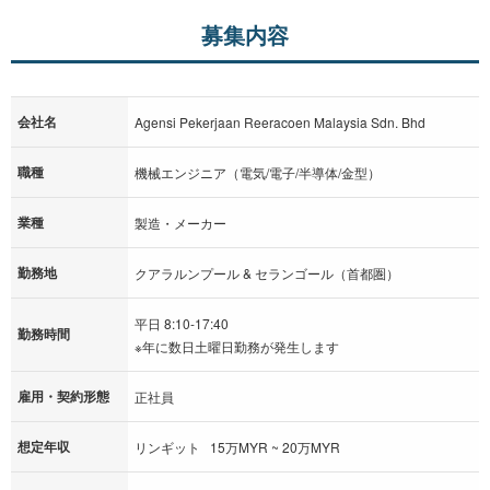
募集内容
会社名
Agensi Pekerjaan Reeracoen Malaysia Sdn. Bhd
職種
機械エンジニア（電気/電子/半導体/金型）
業種
製造・メーカー
勤務地
クアラルンプール & セランゴール（首都圏）
平日 8:10-17:40
勤務時間
※年に数日土曜日勤務が発生します
雇用・契約形態
正社員
想定年収
リンギット 15万MYR ~ 20万MYR