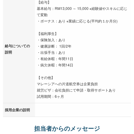
【給与】
基本給与：RM13,000 ～ 15,000 ※経験値やスキルに応じ
て変動
・ボーナス：あり ※業績に応じる(平均約１か月分)
【福利厚生】
・保険加入：あり
給与についての
・健康診断： 1回/2年
説明
・出張手当：あり
・有給休暇：年間11日
・病欠休暇：年間14日
【その他】
マレーシアへの片道航空券は企業負担
就労ビザ：会社負担にて申請・取得サポートあり
試用期間：6ヶ月
採用企業の説明
担当者からのメッセージ