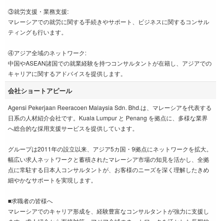
③就労支援・業務支援:
マレーシアでの就労に関する手続きやサポート、ビジネスに関するコンサル
ティングも行います。
④アジア全域のネットワーク:
中国やASEAN諸国での就業経験を持つコンサルタントが在籍し、アジアでの
キャリアに関するアドバイスを提供します。
会社ショートアピール
Agensi Pekerjaan Reeracoen Malaysia Sdn. Bhd.は、マレーシアを代表する
日系の人材紹介会社です。Kuala Lumpur と Penang を拠点に、多様な業界
へ総合的な採用支援サービスを提供しています。
グループは2011年の設立以来、アジア5カ国・9拠点にネットワークを拡大。
幅広い求人ネットワークと蓄積されたマレーシア市場の知見を活かし、全拠
点に常駐する日本人コンサルタントが、お客様のニーズを深く理解したきめ
細やかなサポートを実現します。
■求職者の皆様へ
マレーシアでのキャリア形成を、経験豊富なコンサルタントが強力に支援し