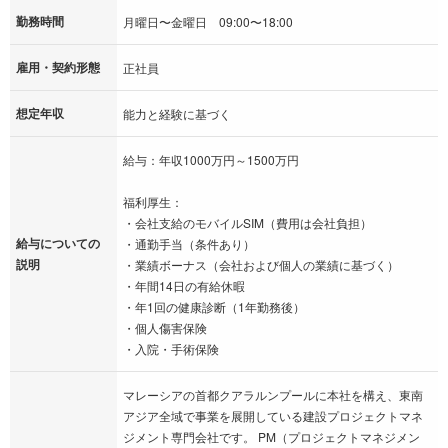
勤務時間
月曜日〜金曜日 09:00〜18:00
雇用・契約形態
正社員
想定年収
能力と経験に基づく
給与：年収1000万円～1500万円
福利厚生：
・会社支給のモバイルSIM（費用は会社負担）
給与についての
・通勤手当（条件あり）
説明
・業績ボーナス（会社および個人の業績に基づく）
・年間14日の有給休暇
・年1回の健康診断（1年勤務後）
・個人傷害保険
・入院・手術保険
マレーシアの首都クアラルンプールに本社を構え、東南
アジア全域で事業を展開している建設プロジェクトマネ
ジメント専門会社です。 PM（プロジェクトマネジメン