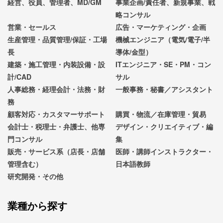
経営、役員、管理者、MD/GM
事業企画/責任者、新規事業、戦
略コンサル
営業・セールス
広告・マーケティング・企画
生産管理・品質管理/保証・工場
機械エンジニア（電気/電子/半
長
導体/金型）
建築・施工管理・内装設備・設
ITエンジニア・SE・PM・コン
計/CAD
サル
人事総務・経理会計・法務・財
一般事務・秘書／アシスタント
務
顧客対応・カスタマーサポート
購買・物流／在庫管理・貿易
会計士・税理士・弁護士、他専
デザイン・クリエイティブ・編
門コンサル
集
販売・サービス系（店長・店舗
医師・講師インストラクター・
管理含む）
日本語教師
研究開発・その他
業種から探す