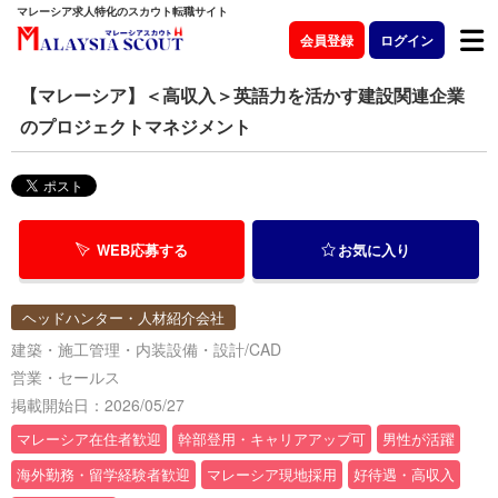
マレーシア求人特化のスカウト転職サイト
会員登録
ログイン
【マレーシア】＜高収入＞英語力を活かす建設関連企業
のプロジェクトマネジメント
WEB応募する
お気に入り
ヘッドハンター・人材紹介会社
建築・施工管理・内装設備・設計/CAD
営業・セールス
掲載開始日：2026/05/27
マレーシア在住者歓迎
幹部登用・キャリアアップ可
男性が活躍
海外勤務・留学経験者歓迎
マレーシア現地採用
好待遇・高収入