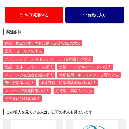
WEB応募する
お気に入り
関連条件
建築・施工管理・内装設備・設計/CADの求人
営業・セールスの求人
クアラルンプール & セランゴール（首都圏）の求人
建設・土木・プラントの求人
士業・コンサルティングの求人
マレーシア在住者歓迎の求人
幹部登用・キャリアアップ可の求人
男性が活躍の求人
海外勤務・留学経験者歓迎の求人
マレーシア現地採用の求人
好待遇・高収入の求人
完全週休2日制の求人
この求人を見ている人は、以下の求人も見ています