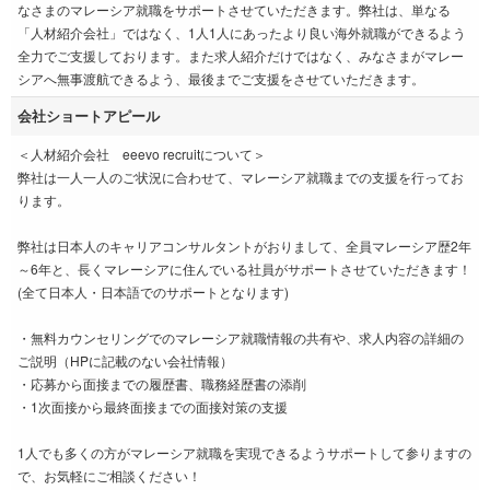
なさまのマレーシア就職をサポートさせていただきます。弊社は、単なる
「人材紹介会社」ではなく、1人1人にあったより良い海外就職ができるよう
全力でご支援しております。また求人紹介だけではなく、みなさまがマレー
シアへ無事渡航できるよう、最後までご支援をさせていただきます。
会社ショートアピール
＜人材紹介会社 eeevo recruitについて＞
弊社は一人一人のご状況に合わせて、マレーシア就職までの支援を行ってお
ります。
弊社は日本人のキャリアコンサルタントがおりまして、全員マレーシア歴2年
～6年と、長くマレーシアに住んでいる社員がサポートさせていただきます！
(全て日本人・日本語でのサポートとなります)
・無料カウンセリングでのマレーシア就職情報の共有や、求人内容の詳細の
ご説明（HPに記載のない会社情報）
・応募から面接までの履歴書、職務経歴書の添削
・1次面接から最終面接までの面接対策の支援
1人でも多くの方がマレーシア就職を実現できるようサポートして参りますの
で、お気軽にご相談ください！