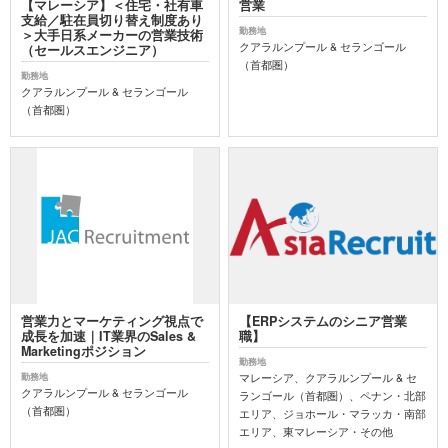
【マレーシア】＜住宅・社有車
営業
支給／駐在員切り替え制度あり
勤務地
＞大手日系メーカーの営業技術
クアラルンプール & セランゴール
（セールスエンジニア）
（首都圏）
勤務地
クアラルンプール & セランゴール
（首都圏）
営業力とマーケティング視点で
【ERPシステムのシニア営業
成長を加速｜IT業界のSales &
職】
Marketingポジション
勤務地
マレーシア、クアラルンプール & セ
勤務地
クアラルンプール & セランゴール
ランゴール（首都圏）、ペナン・北部
（首都圏）
エリア、ジョホール・マラッカ・南部
エリア、東マレーシア・その他