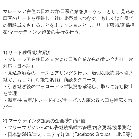
マレーシア在住の日本の方/日系企業をターゲットとし、見込み
顧客のリードを獲得し、社内販売員へつなぐ、もしくは自身で
の商談成立させることを主ミッションとし、リード獲得/関係構
築/マーケティング施策の実行を行う。
1) リード獲得/顧客紹介
・マレーシア在住日本人および日系企業からの問い合わせ一次
対応（日本語）
・見込み顧客のニーズヒアリングを行い、適切な販売員へ引き
継ぐ、もしくは可能であれば商談をクローズ
・引き継ぎ後のフォローアップ状況を確認し、取りこぼし防止
を管理
・新車/中古車/トレードイン/サービス入庫の各入口を幅広くカ
バー
2) マーケティング施策の企画/実行/評価
・フリーマガジンへの広告継続掲載の管理/内容更新/効果測定
・日本語SNS/コミュニティ媒体（Facebook Groups、LINE等）