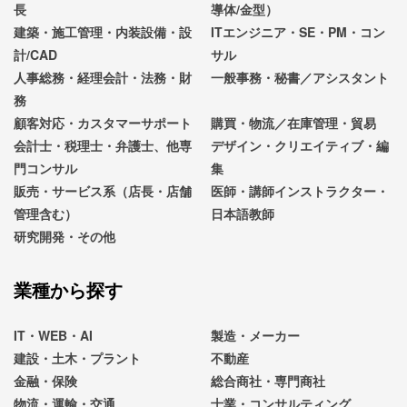
長
導体/金型）
建築・施工管理・内装設備・設
ITエンジニア・SE・PM・コン
計/CAD
サル
人事総務・経理会計・法務・財
一般事務・秘書／アシスタント
務
顧客対応・カスタマーサポート
購買・物流／在庫管理・貿易
会計士・税理士・弁護士、他専
デザイン・クリエイティブ・編
門コンサル
集
販売・サービス系（店長・店舗
医師・講師インストラクター・
管理含む）
日本語教師
研究開発・その他
業種から探す
IT・WEB・AI
製造・メーカー
建設・土木・プラント
不動産
金融・保険
総合商社・専門商社
物流・運輸・交通
士業・コンサルティング