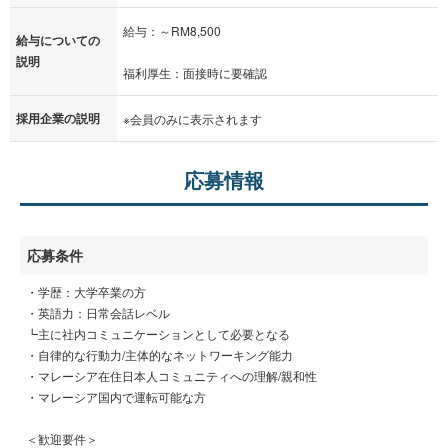
給与：～RM8,500
給与についての
説明
福利厚生：面接時に要確認
採用企業の説明
※会員のみに表示されます
応募情報
応募条件
・学歴：大学卒業の方
・英語力：日常会話レベル
┗主に社内コミュニケーションとして必要となる
・自律的な行動力/主体的なネットワーキング能力
・マレーシア在住日本人コミュニティへの理解/親和性
・マレーシア国内で運転可能な方
＜歓迎要件＞