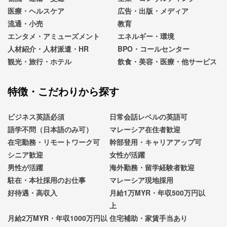
医療・ヘルスケア
広告・出版・メディア
流通・小売
教育
エンタメ・アミューズメント
エネルギー・環境
人材紹介・人材派遣・HR
BPO・コールセンター
観光・旅行・ホテル
飲食・美容・医療・他サービス
特徴・こだわりから探す
ビジネス英語必須
日常会話レベルの英語可
語学不問（日本語のみ可）
マレーシア在住者歓迎
在宅勤務・リモートワーク可
幹部登用・キャリアアップ可
シニア歓迎
女性が活躍
男性が活躍
海外勤務・留学経験者歓迎
駐在・本社採用のお仕事
マレーシア現地採用
好待遇・高収入
月給1万MYR・年収500万円以
上
月給2万MYR・年収1000万円以
住宅補助・家賃手当あり