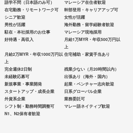
語学不問（日本語のみ可）
マレーシア在住者歓迎
在宅勤務・リモートワーク可
幹部登用・キャリアアップ可
シニア歓迎
女性が活躍
男性が活躍
海外勤務・留学経験者歓迎
駐在・本社採用のお仕事
マレーシア現地採用
好待遇・高収入
月給1万MYR・年収500万円以
上
月給2万MYR・年収1000万円以
住宅補助・家賃手当あり
上
完全週休2日制
残業少ない（月20時間以内）
未経験応募可
出張あり（海外・国内）
新規事業・事業開発
起業・ベンチャー志向歓迎
スタートアップ・成長企業
日系グローバル企業
外資系企業
業務委託可
シフト制・勤務時間調整可
マレー語ネイティブ歓迎
N1、N2保有者歓迎