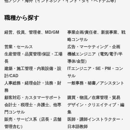
他アジア・海外（インドネシア・インド・タイ・ベトナム等）
職種から探す
経営、役員、管理者、MD/GM
事業企画/責任者、新規事業、戦
略コンサル
営業・セールス
広告・マーケティング・企画
生産管理・品質管理/保証・工場
機械エンジニア（電気/電子/半
長
導体/金型）
建築・施工管理・内装設備・設
ITエンジニア・SE・PM・コン
計/CAD
サル
人事総務・経理会計・法務・財
一般事務・秘書／アシスタント
務
顧客対応・カスタマーサポート
購買・物流／在庫管理・貿易
会計士・税理士・弁護士、他専
デザイン・クリエイティブ・編
門コンサル
集
販売・サービス系（店長・店舗
医師・講師インストラクター・
管理含む）
日本語教師