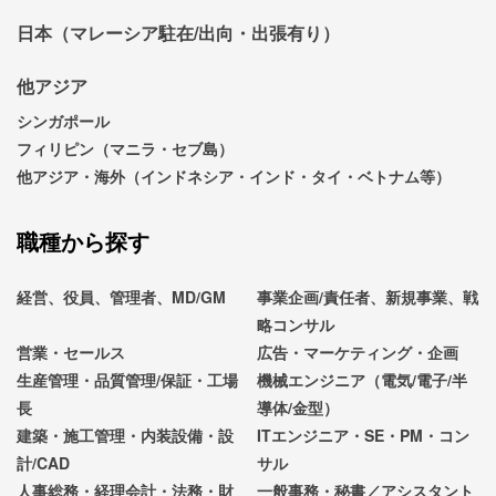
日本（マレーシア駐在/出向・出張有り）
他アジア
シンガポール
フィリピン（マニラ・セブ島）
他アジア・海外（インドネシア・インド・タイ・ベトナム等）
職種から探す
経営、役員、管理者、MD/GM
事業企画/責任者、新規事業、戦
略コンサル
営業・セールス
広告・マーケティング・企画
生産管理・品質管理/保証・工場
機械エンジニア（電気/電子/半
長
導体/金型）
建築・施工管理・内装設備・設
ITエンジニア・SE・PM・コン
計/CAD
サル
人事総務・経理会計・法務・財
一般事務・秘書／アシスタント