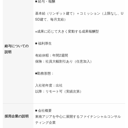
■ 給与・報酬
基本給（リンギット建て）＋コミッション（上限なし、U
SD建て、毎月支給）
※成果に応じて大きく変動する成果報酬型
■ 福利厚生
給与についての
説明
有給休暇：年間2週間
保険：社員大幅割引あり（任意加入）
■勤務形態：
入社初年度：出社
以降：リモート可（実績次第）
■ 会社概要
採用企業の説明
東南アジアを中心に展開するファイナンシャルコンサル
ティング企業