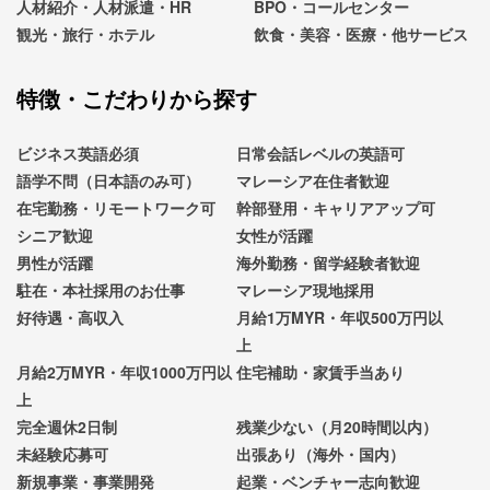
人材紹介・人材派遣・HR
BPO・コールセンター
観光・旅行・ホテル
飲食・美容・医療・他サービス
特徴・こだわりから探す
ビジネス英語必須
日常会話レベルの英語可
語学不問（日本語のみ可）
マレーシア在住者歓迎
在宅勤務・リモートワーク可
幹部登用・キャリアアップ可
シニア歓迎
女性が活躍
男性が活躍
海外勤務・留学経験者歓迎
駐在・本社採用のお仕事
マレーシア現地採用
好待遇・高収入
月給1万MYR・年収500万円以
上
月給2万MYR・年収1000万円以
住宅補助・家賃手当あり
上
完全週休2日制
残業少ない（月20時間以内）
未経験応募可
出張あり（海外・国内）
新規事業・事業開発
起業・ベンチャー志向歓迎