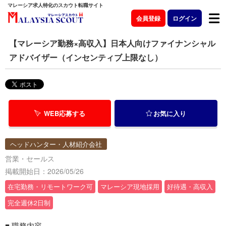
マレーシア求人特化のスカウト転職サイト
会員登録
ログイン
【マレーシア勤務×高収入】日本人向けファイナンシャル
アドバイザー（インセンティブ上限なし）
WEB応募する
お気に入り
ヘッドハンター・人材紹介会社
営業・セールス
掲載開始日：2026/05/26
在宅勤務・リモートワーク可
マレーシア現地採用
好待遇・高収入
完全週休2日制
■ 職務内容