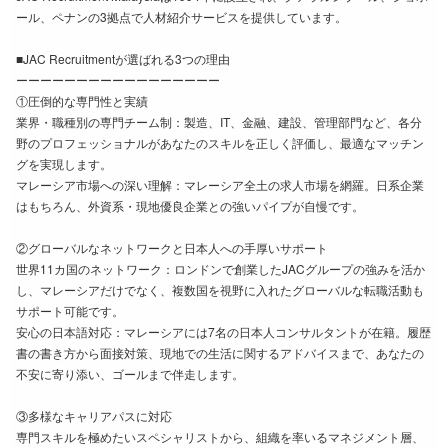
ール、ペナンの3拠点で人材紹介サービスを提供しています。
■JAC Recruitmentが選ばれる3つの理由
ーーーーーーーーーーーーーーーーー
①圧倒的な専門性と実績
業界・職種別の専門チーム制：製造、IT、金融、建設、管理部門など、各分
野のプロフェッショナルがあなたのスキルを正しく評価し、最適なマッチン
グを実現します。
マレーシア市場への深い理解：マレーシア全土の求人市場を網羅。日系企業
はもちろん、外資系・現地優良企業との強いパイプが自慢です。
②グローバルなネットワークと日本人への手厚いサポート
世界11カ国のネットワーク：ロンドンで創業したJACグループの強みを活か
し、マレーシアだけでなく、複数国を視野に入れたグローバルな転職活動も
サポート可能です。
安心の日本語対応：マレーシアには7名の日本人コンサルタントが在籍。履歴
書の書き方から面接対策、現地での生活に関するアドバイスまで、あなたの
不安に寄り添い、ゴールまで伴走します。
③多様なキャリアパスに対応
専門スキルを極めたいスペシャリストから、組織を率いるマネジメント層、