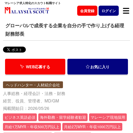
マレーシア求人特化のスカウト転職サイト
会員登録
ログイン
グローバルで成長する企業を自分の手で作り上げる経理
財務部長
WEB応募する
お気に入り
ヘッドハンター・人材紹介会社
人事総務・経理会計・法務・財務
経営、役員、管理者、MD/GM
掲載開始日：2026/05/26
ビジネス英語必須
海外勤務・留学経験者歓迎
マレーシア現地採用
月給1万MYR・年収500万円以上
月給2万MYR・年収1000万円以上