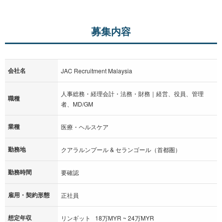
募集内容
会社名
JAC Recruitment Malaysia
人事総務・経理会計・法務・財務｜経営、役員、管理
職種
者、MD/GM
業種
医療・ヘルスケア
勤務地
クアラルンプール & セランゴール（首都圏）
勤務時間
要確認
雇用・契約形態
正社員
想定年収
リンギット 18万MYR ~ 24万MYR