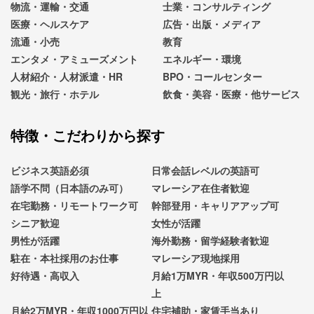
物流・運輸・交通
士業・コンサルティング
医療・ヘルスケア
広告・出版・メディア
流通・小売
教育
エンタメ・アミューズメント
エネルギー・環境
人材紹介・人材派遣・HR
BPO・コールセンター
観光・旅行・ホテル
飲食・美容・医療・他サービス
特徴・こだわりから探す
ビジネス英語必須
日常会話レベルの英語可
語学不問（日本語のみ可）
マレーシア在住者歓迎
在宅勤務・リモートワーク可
幹部登用・キャリアアップ可
シニア歓迎
女性が活躍
男性が活躍
海外勤務・留学経験者歓迎
駐在・本社採用のお仕事
マレーシア現地採用
好待遇・高収入
月給1万MYR・年収500万円以
上
月給2万MYR・年収1000万円以
住宅補助・家賃手当あり