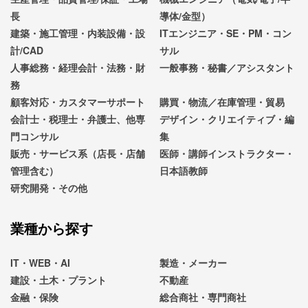
長
導体/金型）
建築・施工管理・内装設備・設
ITエンジニア・SE・PM・コン
計/CAD
サル
人事総務・経理会計・法務・財
一般事務・秘書／アシスタント
務
顧客対応・カスタマーサポート
購買・物流／在庫管理・貿易
会計士・税理士・弁護士、他専
デザイン・クリエイティブ・編
門コンサル
集
販売・サービス系（店長・店舗
医師・講師インストラクター・
管理含む）
日本語教師
研究開発・その他
業種から探す
IT・WEB・AI
製造・メーカー
建設・土木・プラント
不動産
金融・保険
総合商社・専門商社