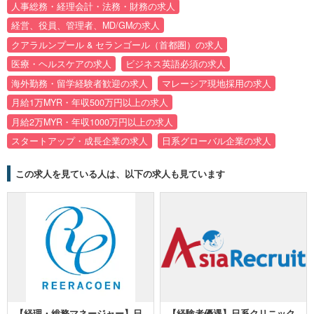
人事総務・経理会計・法務・財務の求人
経営、役員、管理者、MD/GMの求人
クアラルンプール & セランゴール（首都圏）の求人
医療・ヘルスケアの求人
ビジネス英語必須の求人
海外勤務・留学経験者歓迎の求人
マレーシア現地採用の求人
月給1万MYR・年収500万円以上の求人
月給2万MYR・年収1000万円以上の求人
スタートアップ・成長企業の求人
日系グローバル企業の求人
この求人を見ている人は、以下の求人も見ています
【経理・総務マネージャー】日
【経験者優遇】日系クリニック