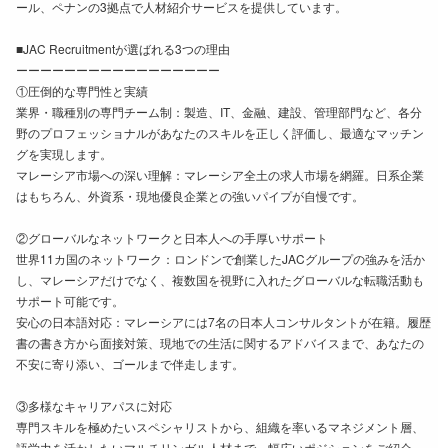
ール、ペナンの3拠点で人材紹介サービスを提供しています。
■JAC Recruitmentが選ばれる3つの理由
ーーーーーーーーーーーーーーーーー
①圧倒的な専門性と実績
業界・職種別の専門チーム制：製造、IT、金融、建設、管理部門など、各分
野のプロフェッショナルがあなたのスキルを正しく評価し、最適なマッチン
グを実現します。
マレーシア市場への深い理解：マレーシア全土の求人市場を網羅。日系企業
はもちろん、外資系・現地優良企業との強いパイプが自慢です。
②グローバルなネットワークと日本人への手厚いサポート
世界11カ国のネットワーク：ロンドンで創業したJACグループの強みを活か
し、マレーシアだけでなく、複数国を視野に入れたグローバルな転職活動も
サポート可能です。
安心の日本語対応：マレーシアには7名の日本人コンサルタントが在籍。履歴
書の書き方から面接対策、現地での生活に関するアドバイスまで、あなたの
不安に寄り添い、ゴールまで伴走します。
③多様なキャリアパスに対応
専門スキルを極めたいスペシャリストから、組織を率いるマネジメント層、
語学力を活かしたいマルチリンガル人材まで、幅広いポジションをご紹介。