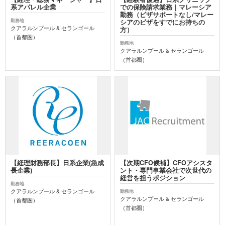
系アパレル企業
での保険請求業務｜マレーシア
勤務（ビザサポートなし/マレー
勤務地
シアのビザをすでにお持ちの
クアラルンプール & セランゴール
方）
（首都圏）
勤務地
クアラルンプール & セランゴール
（首都圏）
【経理財務部長】日系企業(急成
【次期CFO候補】CFOアシスタ
長企業)
ント・専門事業会社で次世代の
経営を担うポジション
勤務地
クアラルンプール & セランゴール
勤務地
クアラルンプール & セランゴール
（首都圏）
（首都圏）