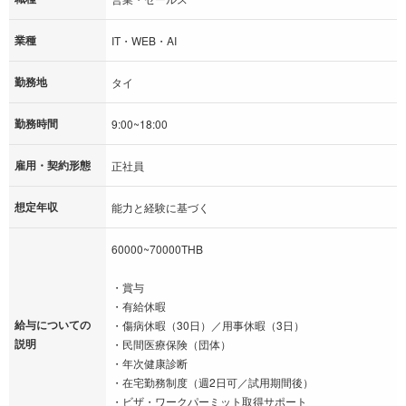
業種
IT・WEB・AI
勤務地
タイ
勤務時間
9:00~18:00
雇用・契約形態
正社員
想定年収
能力と経験に基づく
60000~70000THB
・賞与
・有給休暇
給与についての
・傷病休暇（30日）／用事休暇（3日）
説明
・民間医療保険（団体）
・年次健康診断
・在宅勤務制度（週2日可／試用期間後）
・ビザ・ワークパーミット取得サポート