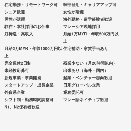
在宅勤務・リモートワーク可
幹部登用・キャリアアップ可
シニア歓迎
女性が活躍
男性が活躍
海外勤務・留学経験者歓迎
駐在・本社採用のお仕事
マレーシア現地採用
好待遇・高収入
月給1万MYR・年収500万円以
上
月給2万MYR・年収1000万円以
住宅補助・家賃手当あり
上
完全週休2日制
残業少ない（月20時間以内）
未経験応募可
出張あり（海外・国内）
新規事業・事業開発
起業・ベンチャー志向歓迎
スタートアップ・成長企業
日系グローバル企業
外資系企業
業務委託可
シフト制・勤務時間調整可
マレー語ネイティブ歓迎
N1、N2保有者歓迎