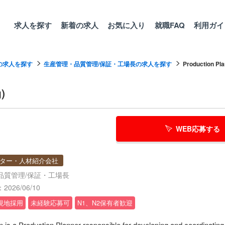
求人を探す
新着の求人
お気に入り
就職FAQ
利用ガイ
の求人を探す
生産管理・品質管理/保証・工場長の求人を探す
Production Plan
)
WEB応募する
ター・人材紹介会社
品質管理/保証・工場長
026/06/10
現地採用
未経験応募可
N1、N2保有者歓迎
on is a Production Planner responsible for developing and coordinatin