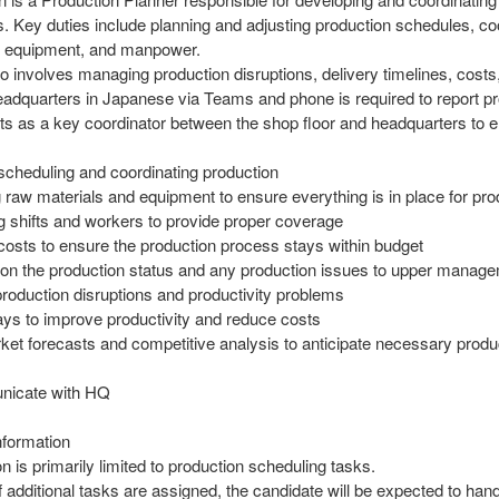
s. Key duties include planning and adjusting production schedules, c
s, equipment, and manpower.
so involves managing production disruptions, delivery timelines, cos
eadquarters in Japanese via Teams and phone is required to report pr
cts as a key coordinator between the shop floor and headquarters to en
 scheduling and coordinating production
g raw materials and equipment to ensure everything is in place for pro
g shifts and workers to provide proper coverage
costs to ensure the production process stays within budget
 on the production status and any production issues to upper manag
production disruptions and productivity problems
ays to improve productivity and reduce costs
ket forecasts and competitive analysis to anticipate necessary produ
nicate with HQ
nformation
on is primarily limited to production scheduling tasks.
f additional tasks are assigned, the candidate will be expected to ha