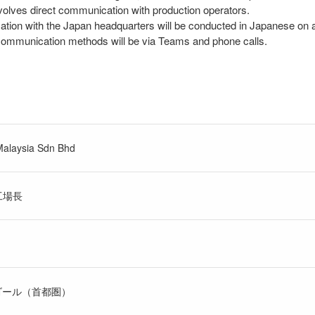
nvolves direct communication with production operators.
ion with the Japan headquarters will be conducted in Japanese on a 
ommunication methods will be via Teams and phone calls.
alaysia Sdn Bhd
工場長
ゴール（首都圏）