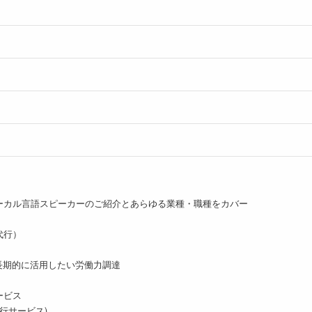
ーカル言語スピーカーのご紹介とあらゆる業種・職種をカバー
代行）
長期的に活用したい労働力調達
ービス
代行サービス)