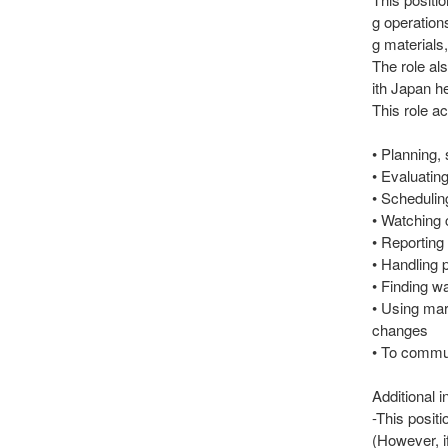
g operation
g material
The role al
ith Japan h
This role a
• Planning,
• Evaluatin
• Schedulin
• Watching 
• Reporting
• Handling 
• Finding w
• Using mar
changes
• To commu
Additional i
-This positi
(However, i