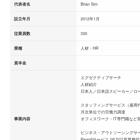
代表者名
Brian Sim
設立年月
2012年1月
従業員数
330
業種
人材・HR
資本金
エグゼクティブサーチ
人材紹介
日本人／日本語スピーカー／ロ
スタッフィングサービス（雇用
月次単位での労働力調達
事業内容
オフィスワーク・IT専門職など
ビジネス・アウトソーシングサ
Payrollサービス (給与計算業務