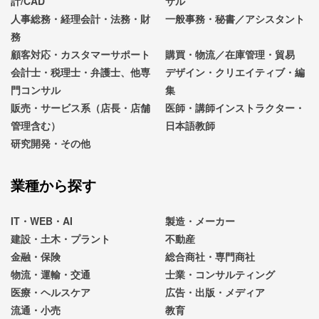
計/CAD
サル
人事総務・経理会計・法務・財
一般事務・秘書／アシスタント
務
顧客対応・カスタマーサポート
購買・物流／在庫管理・貿易
会計士・税理士・弁護士、他専
デザイン・クリエイティブ・編
門コンサル
集
販売・サービス系（店長・店舗
医師・講師インストラクター・
管理含む）
日本語教師
研究開発・その他
業種から探す
IT・WEB・AI
製造・メーカー
建設・土木・プラント
不動産
金融・保険
総合商社・専門商社
物流・運輸・交通
士業・コンサルティング
医療・ヘルスケア
広告・出版・メディア
流通・小売
教育