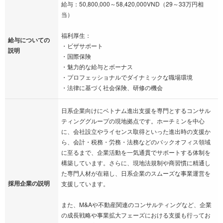
給与：50,800,000～58,420,000VND（29～33万円相
当）
福利厚生：
給与についての
・ビザサポート
説明
・国際保険
・魅力的な給与とボーナス
・プロフェッショナルでダイナミックな職場環境
・法律に基づく社会保険、研修の機会
日系企業向けにベトナム進出支援を専門とするコンサル
ティンググループの現地拠点です。ホーチミンを中心
に、会社設立やライセンス取得といった進出時の支援か
ら、会計・税務・労務・法務などのバックオフィス領域
に至るまで、企業活動を一気通貫でサポートする体制を
構築しています。さらに、現地法規制や商習慣に精通し
た専門人材が在籍し、日系企業のスムーズな事業運営を
採用企業の説明
支援しています。
また、M&Aや不動産関連のコンサルティングなど、企業
の成長戦略や事業拡大フェーズにおける支援も行ってお