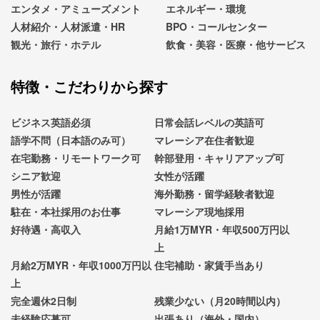
エンタメ・アミューズメント
エネルギー・環境
人材紹介・人材派遣・HR
BPO・コールセンター
観光・旅行・ホテル
飲食・美容・医療・他サービス
特徴・こだわりから探す
ビジネス英語必須
日常会話レベルの英語可
語学不問（日本語のみ可）
マレーシア在住者歓迎
在宅勤務・リモートワーク可
幹部登用・キャリアアップ可
シニア歓迎
女性が活躍
男性が活躍
海外勤務・留学経験者歓迎
駐在・本社採用のお仕事
マレーシア現地採用
好待遇・高収入
月給1万MYR・年収500万円以
上
月給2万MYR・年収1000万円以
住宅補助・家賃手当あり
上
完全週休2日制
残業少ない（月20時間以内）
未経験応募可
出張あり（海外・国内）