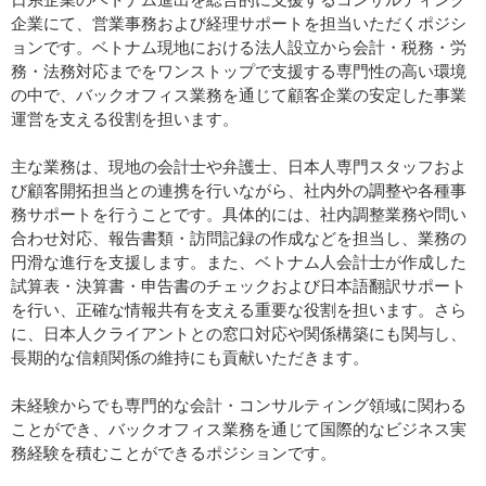
企業にて、営業事務および経理サポートを担当いただくポジシ
ョンです。ベトナム現地における法人設立から会計・税務・労
務・法務対応までをワンストップで支援する専門性の高い環境
の中で、バックオフィス業務を通じて顧客企業の安定した事業
運営を支える役割を担います。
主な業務は、現地の会計士や弁護士、日本人専門スタッフおよ
び顧客開拓担当との連携を行いながら、社内外の調整や各種事
務サポートを行うことです。具体的には、社内調整業務や問い
合わせ対応、報告書類・訪問記録の作成などを担当し、業務の
円滑な進行を支援します。また、ベトナム人会計士が作成した
試算表・決算書・申告書のチェックおよび日本語翻訳サポート
を行い、正確な情報共有を支える重要な役割を担います。さら
に、日本人クライアントとの窓口対応や関係構築にも関与し、
長期的な信頼関係の維持にも貢献いただきます。
未経験からでも専門的な会計・コンサルティング領域に関わる
ことができ、バックオフィス業務を通じて国際的なビジネス実
務経験を積むことができるポジションです。