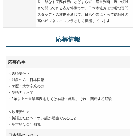
り、単なる実務代行にとどまらず、経営判断に近い領域
まで関与できる点が特徴です。日本本社および現地専門
スタッフとの連携を通じて、日系企業にとって信頼性の
高いビジネスインフラとして機能しています。
応募情報
応募条件
＜必須要件＞
・対象の方：日本国籍
・学歴：大学卒業の方
・英語力：不問
・3年以上の営業事務もしくは会計・経理、それに関連する経験
＜歓迎要件＞
・英語またはベトナム語が堪能であること
・基本的な会計知識
日本語のレベル