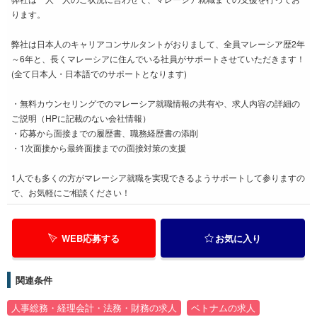
ります。
弊社は日本人のキャリアコンサルタントがおりまして、全員マレーシア歴2年
～6年と、長くマレーシアに住んでいる社員がサポートさせていただきます！
(全て日本人・日本語でのサポートとなります)
・無料カウンセリングでのマレーシア就職情報の共有や、求人内容の詳細の
ご説明（HPに記載のない会社情報）
・応募から面接までの履歴書、職務経歴書の添削
・1次面接から最終面接までの面接対策の支援
1人でも多くの方がマレーシア就職を実現できるようサポートして参りますの
で、お気軽にご相談ください！
WEB応募する
お気に入り
関連条件
人事総務・経理会計・法務・財務の求人
ベトナムの求人