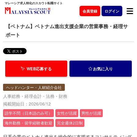
マレーシア求人特化のスカウト転職サイト
会員登録
ログイン
【ベトナム】ベトナム進出支援企業の営業事務・経理サ
ポート
WEB応募する
お気に入り
ヘッドハンター・人材紹介会社
人事総務・経理会計・法務・財務
掲載開始日：2026/06/12
語学不問（日本語のみ可）
女性が活躍
男性が活躍
海外勤務・留学経験者歓迎
完全週休2日制
日系企業のベトナム進出を総合的に支援するコンサルティング