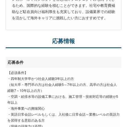
るため、国際的な経験を積むことができます。社宅や教育費補
助など駐在員向け福利厚生も充実しており、設備業界での経験
を活かして海外キャリアに挑戦したい方におすすめです。
応募情報
応募条件
【必須条件】
・四年制大学卒かつ社会人経験3年以上の方
（短大卒・専門卒の方は社会人経験5～7年以上の方、高卒の方は社会人
経験7～10年以上の方）
・空調・給排水等の設備工事における、施工管理・技術対応等の経験が5
年以上
・海外事業への興味関心
・英語日常会話レベルもしくは、入社後に日常会話～業務レベルの英語力
を習得する意欲のある方
（現状の語学力は不問）