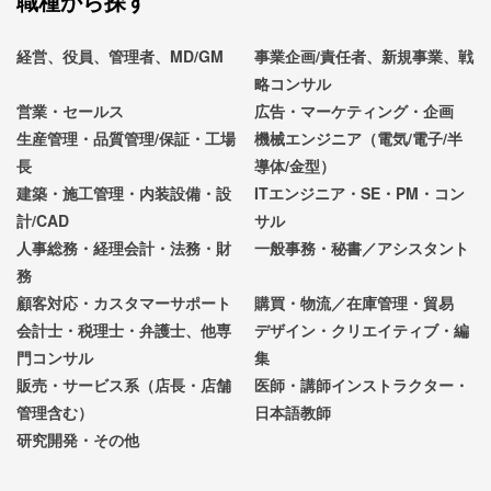
職種から探す
経営、役員、管理者、MD/GM
事業企画/責任者、新規事業、戦
略コンサル
営業・セールス
広告・マーケティング・企画
生産管理・品質管理/保証・工場
機械エンジニア（電気/電子/半
長
導体/金型）
建築・施工管理・内装設備・設
ITエンジニア・SE・PM・コン
計/CAD
サル
人事総務・経理会計・法務・財
一般事務・秘書／アシスタント
務
顧客対応・カスタマーサポート
購買・物流／在庫管理・貿易
会計士・税理士・弁護士、他専
デザイン・クリエイティブ・編
門コンサル
集
販売・サービス系（店長・店舗
医師・講師インストラクター・
管理含む）
日本語教師
研究開発・その他