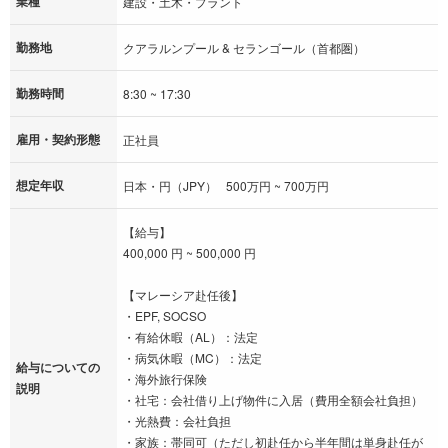
業種
建設・土木・プラント
勤務地
クアラルンプール & セランゴール（首都圏）
勤務時間
8:30 ~ 17:30
雇用・契約形態
正社員
想定年収
日本・円（JPY） 500万円 ~ 700万円
【給与】
400,000 円 ~ 500,000 円
【マレーシア赴任後】
・EPF, SOCSO
・有給休暇（AL）：法定
・病気休暇（MC）：法定
給与についての
・海外旅行保険
説明
・社宅：会社借り上げ物件に入居（費用全額会社負担）
・光熱費：会社負担
・家族：帯同可（ただし初赴任から半年間は単身赴任が