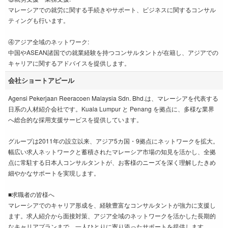
マレーシアでの就労に関する手続きやサポート、ビジネスに関するコンサル
ティングも行います。
④アジア全域のネットワーク:
中国やASEAN諸国での就業経験を持つコンサルタントが在籍し、アジアでの
キャリアに関するアドバイスを提供します。
会社ショートアピール
Agensi Pekerjaan Reeracoen Malaysia Sdn. Bhd.は、マレーシアを代表する
日系の人材紹介会社です。Kuala Lumpur と Penang を拠点に、多様な業界
へ総合的な採用支援サービスを提供しています。
グループは2011年の設立以来、アジア5カ国・9拠点にネットワークを拡大。
幅広い求人ネットワークと蓄積されたマレーシア市場の知見を活かし、全拠
点に常駐する日本人コンサルタントが、お客様のニーズを深く理解したきめ
細やかなサポートを実現します。
■求職者の皆様へ
マレーシアでのキャリア形成を、経験豊富なコンサルタントが強力に支援し
ます。求人紹介から面接対策、アジア全域のネットワークを活かした長期的
なキャリアプランまで、一人ひとりに寄り添ったサポートを提供します。