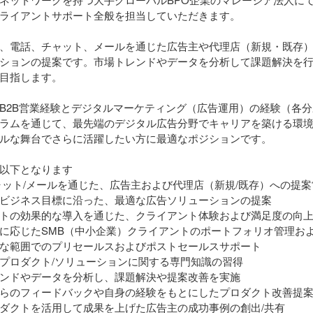
ライアントサポート全般を担当していただきます。
、電話、チャット、メールを通じた広告主や代理店（新規・既存
ションの提案です。市場トレンドやデータを分析して課題解決を
目指します。
B2B営業経験とデジタルマーケティング（広告運用）の経験（各
ラムを通じて、最先端のデジタル広告分野でキャリアを築ける環
ルな舞台でさらに活躍したい方に最適なポジションです。
以下となります
ャット/メールを通じた、広告主および代理店（新規/既存）への提案
ビジネス目標に沿った、最適な広告ソリューションの提案
トの効果的な導入を通じた、クライアント体験および満足度の向
に応じたSMB（中小企業）クライアントのポートフォリオ管理お
な範囲でのプリセールスおよびポストセールスサポート
プロダクト/ソリューションに関する専門知識の習得
ンドやデータを分析し、課題解決や提案改善を実施
らのフィードバックや自身の経験をもとにしたプロダクト改善提
ダクトを活用して成果を上げた広告主の成功事例の創出/共有