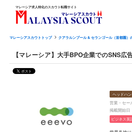
マレーシア求人特化のスカウト転職サイト
マレーシアスカウトトップ
クアラルンプール & セランゴール（首都圏）
【マレーシア】大手BPO企業でのSNS広
ヘッドハン
営業・セー
掲載開始日：2
ビジネス英
世界各地に