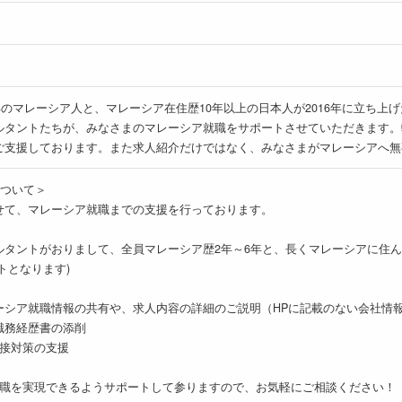
本在住歴17年のマレーシア人と、マレーシア在住歴10年以上の日本人が2016年に
ルタントたちが、みなさまのマレーシア就職をサポートさせていただきます。
ご支援しております。また求人紹介だけではなく、みなさまがマレーシアへ無
tについて＞
せて、マレーシア就職までの支援を行っております。
ルタントがおりまして、全員マレーシア歴2年～6年と、長くマレーシアに住
トとなります)
ーシア就職情報の共有や、求人内容の詳細のご説明（HPに記載のない会社情
職務経歴書の添削
面接対策の支援
就職を実現できるようサポートして参りますので、お気軽にご相談ください！