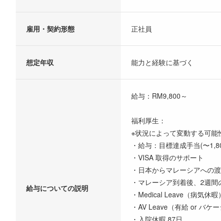
雇用・契約形態
正社員
想定年収
能力と経験に基づく
給与：RM9,800～
福利厚生：
※状況によって変動する可能
・給与：目標達成手当(〜1,80
・VISA 取得のサポート
・日本からマレーシアへの渡
・マレーシア到着後、2週間の
給与についての説明
・Medical Leave（病気休
・AV Leave（有給 or バ
・入院休暇 87日