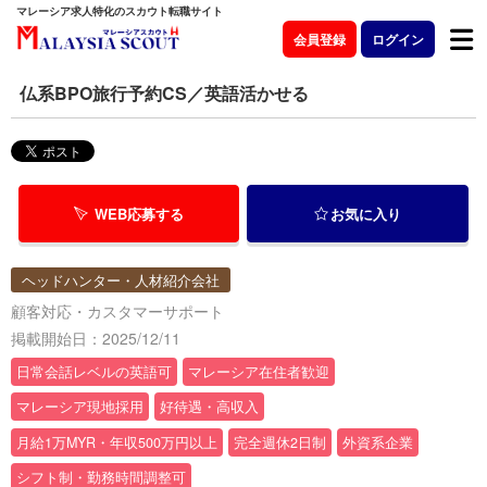
マレーシア求人特化のスカウト転職サイト
会員登録
ログイン
仏系BPO旅行予約CS／英語活かせる
WEB応募する
お気に入り
ヘッドハンター・人材紹介会社
顧客対応・カスタマーサポート
掲載開始日：2025/12/11
日常会話レベルの英語可
マレーシア在住者歓迎
マレーシア現地採用
好待遇・高収入
月給1万MYR・年収500万円以上
完全週休2日制
外資系企業
シフト制・勤務時間調整可