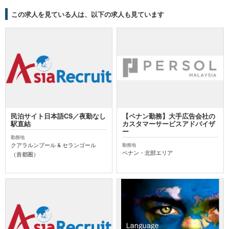
この求人を見ている人は、以下の求人も見ています
民泊サイト日本語CS／夜勤なし
【ペナン勤務】大手広告会社の
駅直結
カスタマーサービスアドバイザ
ー
勤務地
クアラルンプール & セランゴール
勤務地
ペナン・北部エリア
（首都圏）