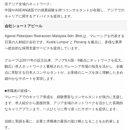
④アジア全域のネットワーク:
中国やASEAN諸国での就業経験を持つコンサルタントが在籍し、アジアでの
キャリアに関するアドバイスを提供します。
会社ショートアピール
Agensi Pekerjaan Reeracoen Malaysia Sdn. Bhd.は、マレーシアを代表する
日系の人材紹介会社です。Kuala Lumpur と Penang を拠点に、多様な業界
へ総合的な採用支援サービスを提供しています。
グループは2011年の設立以来、アジア5カ国・9拠点にネットワークを拡大。
幅広い求人ネットワークと蓄積されたマレーシア市場の知見を活かし、全拠
点に常駐する日本人コンサルタントが、お客様のニーズを深く理解したきめ
細やかなサポートを実現します。
■求職者の皆様へ
マレーシアでのキャリア形成を、経験豊富なコンサルタントが強力に支援し
ます。求人紹介から面接対策、アジア全域のネットワークを活かした長期的
なキャリアプランまで、一人ひとりに寄り添ったサポートを提供します。
信頼と実績を基に、企業と求職者の最良の架け橋となることをお約束しま
す。