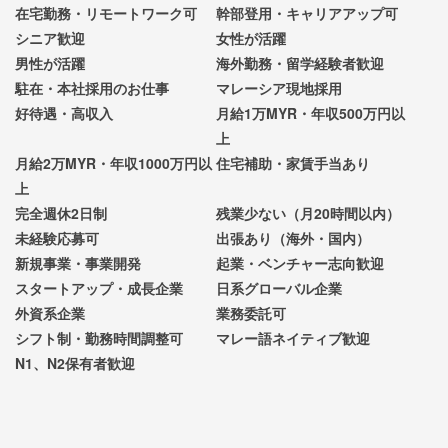
在宅勤務・リモートワーク可
幹部登用・キャリアアップ可
シニア歓迎
女性が活躍
男性が活躍
海外勤務・留学経験者歓迎
駐在・本社採用のお仕事
マレーシア現地採用
好待遇・高収入
月給1万MYR・年収500万円以
上
月給2万MYR・年収1000万円以
住宅補助・家賃手当あり
上
完全週休2日制
残業少ない（月20時間以内）
未経験応募可
出張あり（海外・国内）
新規事業・事業開発
起業・ベンチャー志向歓迎
スタートアップ・成長企業
日系グローバル企業
外資系企業
業務委託可
シフト制・勤務時間調整可
マレー語ネイティブ歓迎
N1、N2保有者歓迎