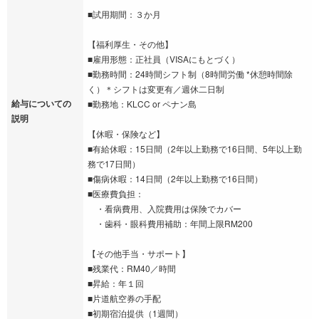
■試用期間：３か月
【福利厚生・その他】
■雇用形態：正社員（VISAにもとづく）
■勤務時間：24時間シフト制（8時間労働 *休憩時間除
く）＊シフトは変更有／週休二日制
給与についての
■勤務地：KLCC or ペナン島
説明
【休暇・保険など】
■有給休暇：15日間（2年以上勤務で16日間、5年以上勤
務で17日間）
■傷病休暇：14日間（2年以上勤務で16日間）
■医療費負担：
・看病費用、入院費用は保険でカバー
・歯科・眼科費用補助：年間上限RM200
【その他手当・サポート】
■残業代：RM40／時間
■昇給：年１回
■片道航空券の手配
■初期宿泊提供（1週間）