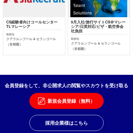
CS経験者向けコールセンター
9月入社/旅行サイトCS＠マレー
TLマレーシア
シア/日英対応/ビザ・航空券会
社負担
勤務地
クアラルンプール & セランゴール
勤務地
クアラルンプール & セランゴール
（首都圏）
（首都圏）
会員登録をして、非公開求人の閲覧やスカウトを受け取る
新規会員登録（無料）
採用企業様はこちら