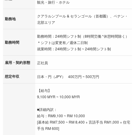
観光・旅行・ホテル
クアラルンプール & セランゴール（首都圏）、ペナン・
勤務地
北部エリア
勤務時間：24時間シフト制（8時間労働 *休憩時間除く）
勤務時間
＊シフトは変更有／週休二日制
就業時間：24時間シフト制 ~ 24時間シフト制
雇用・契約形態
正社員
想定年収
日本・円（JPY） 400万円 ~ 500万円
【給与】
9,100 MYR ~ 10,000 MYR
■詳細内訳：
給与：RM9,100 ~ RM 10,000
[基本給 RM7,500 ~ RM 8,400 + 言語手当 RM1,000 + 住宅
手当 RM 600]