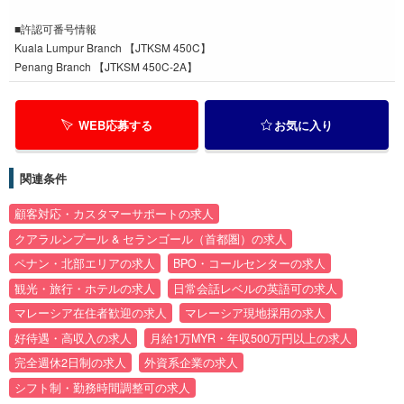
■許認可番号情報
Kuala Lumpur Branch 【JTKSM 450C】
Penang Branch 【JTKSM 450C-2A】
WEB応募する
お気に入り
関連条件
顧客対応・カスタマーサポートの求人
クアラルンプール & セランゴール（首都圏）の求人
ペナン・北部エリアの求人
BPO・コールセンターの求人
観光・旅行・ホテルの求人
日常会話レベルの英語可の求人
マレーシア在住者歓迎の求人
マレーシア現地採用の求人
好待遇・高収入の求人
月給1万MYR・年収500万円以上の求人
完全週休2日制の求人
外資系企業の求人
シフト制・勤務時間調整可の求人