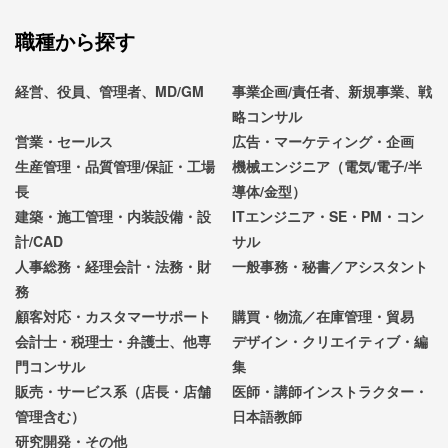
職種から探す
経営、役員、管理者、MD/GM
事業企画/責任者、新規事業、戦
略コンサル
営業・セールス
広告・マーケティング・企画
生産管理・品質管理/保証・工場
機械エンジニア（電気/電子/半
長
導体/金型）
建築・施工管理・内装設備・設
ITエンジニア・SE・PM・コン
計/CAD
サル
人事総務・経理会計・法務・財
一般事務・秘書／アシスタント
務
顧客対応・カスタマーサポート
購買・物流／在庫管理・貿易
会計士・税理士・弁護士、他専
デザイン・クリエイティブ・編
門コンサル
集
販売・サービス系（店長・店舗
医師・講師インストラクター・
管理含む）
日本語教師
研究開発・その他