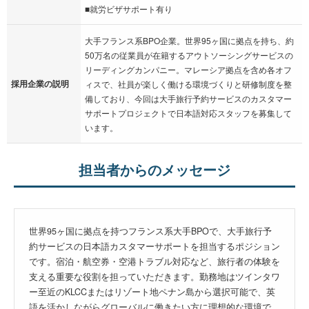
■就労ビザサポート有り
大手フランス系BPO企業。世界95ヶ国に拠点を持ち、約
50万名の従業員が在籍するアウトソーシングサービスの
リーディングカンパニー。マレーシア拠点を含め各オフ
採用企業の説明
ィスで、社員が楽しく働ける環境づくりと研修制度を整
備しており、今回は大手旅行予約サービスのカスタマー
サポートプロジェクトで日本語対応スタッフを募集して
います。
担当者からのメッセージ
世界95ヶ国に拠点を持つフランス系大手BPOで、大手旅行予
約サービスの日本語カスタマーサポートを担当するポジション
です。宿泊・航空券・空港トラブル対応など、旅行者の体験を
支える重要な役割を担っていただきます。勤務地はツインタワ
ー至近のKLCCまたはリゾート地ペナン島から選択可能で、英
語を活かしながらグローバルに働きたい方に理想的な環境で