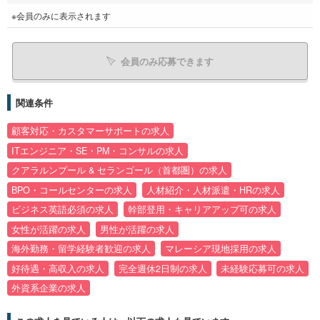
※会員のみに表示されます
会員のみ応募できます
関連条件
顧客対応・カスタマーサポートの求人
ITエンジニア・SE・PM・コンサルの求人
クアラルンプール & セランゴール（首都圏）の求人
BPO・コールセンターの求人
人材紹介・人材派遣・HRの求人
ビジネス英語必須の求人
幹部登用・キャリアアップ可の求人
女性が活躍の求人
男性が活躍の求人
海外勤務・留学経験者歓迎の求人
マレーシア現地採用の求人
好待遇・高収入の求人
完全週休2日制の求人
未経験応募可の求人
外資系企業の求人