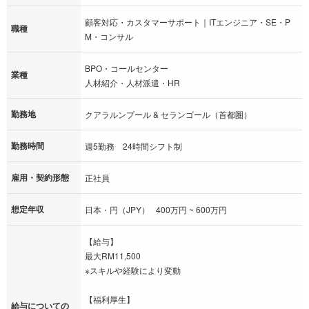
顧客対応・カスタマーサポート｜ITエンジニア・SE・P
職種
M・コンサル
BPO・コールセンター
業種
人材紹介・人材派遣・HR
勤務地
クアラルンプール & セランゴール（首都圏）
勤務時間
週5勤務 24時間シフト制
雇用・契約形態
正社員
想定年収
日本・円（JPY） 400万円 ~ 600万円
【給与】
最大RM11,500
※スキルや経験により変動
【福利厚生】
給与についての