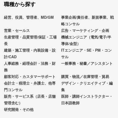
職種から探す
経営、役員、管理者、MD/GM
事業企画/責任者、新規事業、戦
略コンサル
営業・セールス
広告・マーケティング・企画
生産管理・品質管理/保証・工場
機械エンジニア（電気/電子/半
長
導体/金型）
建築・施工管理・内装設備・設
ITエンジニア・SE・PM・コン
計/CAD
サル
人事総務・経理会計・法務・財
一般事務・秘書／アシスタント
務
顧客対応・カスタマーサポート
購買・物流／在庫管理・貿易
会計士・税理士・弁護士、他専
デザイン・クリエイティブ・編
門コンサル
集
販売・サービス系（店長・店舗
医師・講師インストラクター・
管理含む）
日本語教師
研究開発・その他