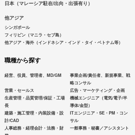
日本（マレーシア駐在/出向・出張有り）
他アジア
シンガポール
フィリピン（マニラ・セブ島）
他アジア・海外（インドネシア・インド・タイ・ベトナム等）
職種から探す
経営、役員、管理者、MD/GM
事業企画/責任者、新規事業、戦
略コンサル
営業・セールス
広告・マーケティング・企画
生産管理・品質管理/保証・工場
機械エンジニア（電気/電子/半
長
導体/金型）
建築・施工管理・内装設備・設
ITエンジニア・SE・PM・コン
計/CAD
サル
人事総務・経理会計・法務・財
一般事務・秘書／アシスタント