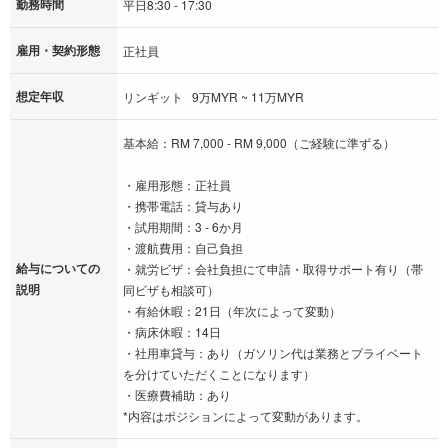
勤務時間
平日8:30 - 17:30
雇用・契約形態
正社員
想定年収
リンギット 9万MYR ~ 11万MYR
基本給：RM 7,000 - RM 9,000（ご経験に準ずる）
・雇用形態：正社員
・携帯電話：貸与あり
・試用期間：3 - 6か月
・渡航費用：自己負担
給与についての
・就労ビザ：会社負担にて申請・取得サポート有り（帯
説明
同ビザも相談可）
・有給休暇：21日（年次によって変動）
・病床休暇：14日
・社用車貸与：あり（ガソリン代は業務とプライベート
を分けていただくことになります）
・医療費補助：あり
*内容はポジションによって変動があります。