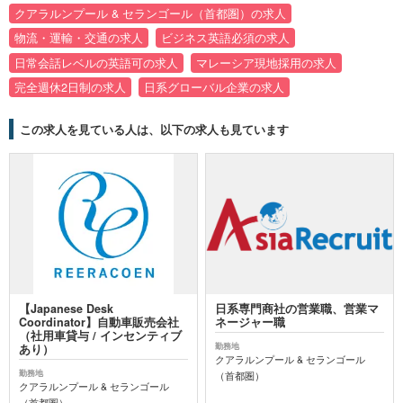
クアラルンプール & セランゴール（首都圏）の求人
物流・運輸・交通の求人
ビジネス英語必須の求人
日常会話レベルの英語可の求人
マレーシア現地採用の求人
完全週休2日制の求人
日系グローバル企業の求人
この求人を見ている人は、以下の求人も見ています
【Japanese Desk
日系専門商社の営業職、営業マ
Coordinator】自動車販売会社
ネージャー職
（社用車貸与 / インセンティブ
勤務地
あり）
クアラルンプール & セランゴール
勤務地
（首都圏）
クアラルンプール & セランゴール
（首都圏）