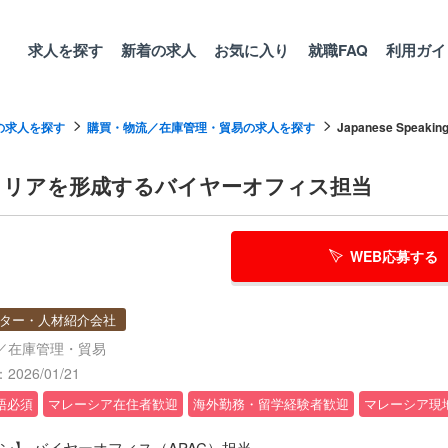
求人を探す
新着の求人
お気に入り
就職FAQ
利用ガイ
の求人を探す
購買・物流／在庫管理・貿易の求人を探す
Japanese Speaking /
売購買キャリアを形成するバイヤーオフィス担当
WEB応募する
ター・人材紹介会社
／在庫管理・貿易
026/01/21
語必須
マレーシア在住者歓迎
海外勤務・留学経験者歓迎
マレーシア現
ン】 バイヤーオフィス（APAC）担当