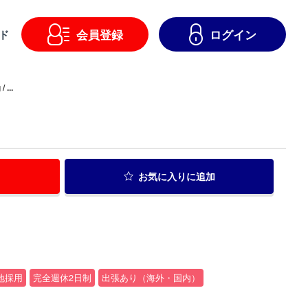
会員登録
ログイン
ド
 ...
お気に入り
に追加
地採用
完全週休2日制
出張あり（海外・国内）