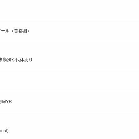
ゴール（首都圏）
末勤務や代休あり
万MYR
ual)