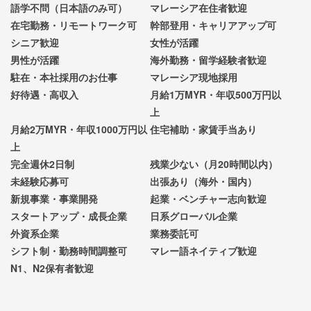
語学不問（日本語のみ可）
マレーシア在住者歓迎
在宅勤務・リモートワーク可
幹部登用・キャリアアップ可
シニア歓迎
女性が活躍
男性が活躍
海外勤務・留学経験者歓迎
駐在・本社採用のお仕事
マレーシア現地採用
好待遇・高収入
月給1万MYR・年収500万円以
上
月給2万MYR・年収1000万円以
住宅補助・家賃手当あり
上
完全週休2日制
残業少ない（月20時間以内）
未経験応募可
出張あり（海外・国内）
新規事業・事業開発
起業・ベンチャー志向歓迎
スタートアップ・成長企業
日系グローバル企業
外資系企業
業務委託可
シフト制・勤務時間調整可
マレー語ネイティブ歓迎
N1、N2保有者歓迎