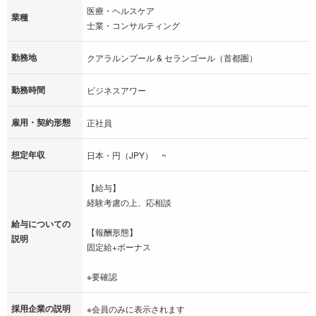
医療・ヘルスケア
業種
士業・コンサルティング
勤務地
クアラルンプール & セランゴール（首都圏）
勤務時間
ビジネスアワー
雇用・契約形態
正社員
想定年収
日本・円（JPY） ~
【給与】
経験考慮の上、応相談
給与についての
【報酬形態】
説明
固定給+ボーナス
※要確認
採用企業の説明
※会員のみに表示されます