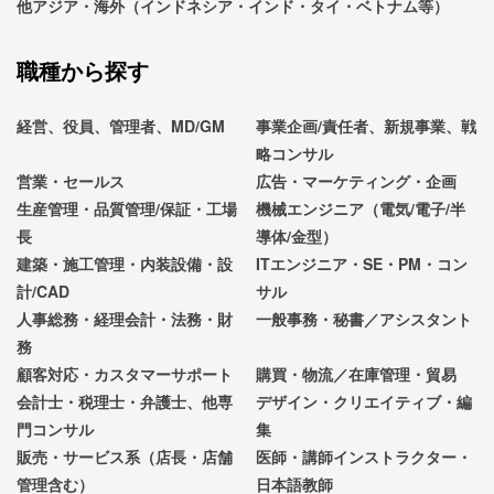
他アジア・海外（インドネシア・インド・タイ・ベトナム等）
職種から探す
経営、役員、管理者、MD/GM
事業企画/責任者、新規事業、戦
略コンサル
営業・セールス
広告・マーケティング・企画
生産管理・品質管理/保証・工場
機械エンジニア（電気/電子/半
長
導体/金型）
建築・施工管理・内装設備・設
ITエンジニア・SE・PM・コン
計/CAD
サル
人事総務・経理会計・法務・財
一般事務・秘書／アシスタント
務
顧客対応・カスタマーサポート
購買・物流／在庫管理・貿易
会計士・税理士・弁護士、他専
デザイン・クリエイティブ・編
門コンサル
集
販売・サービス系（店長・店舗
医師・講師インストラクター・
管理含む）
日本語教師