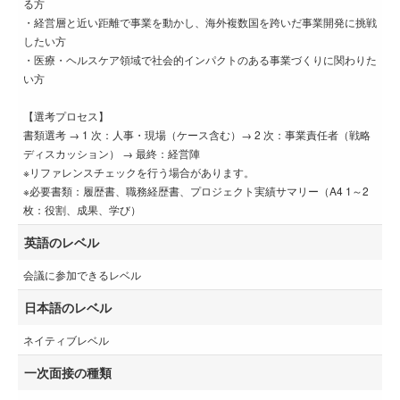
る方
・経営層と近い距離で事業を動かし、海外複数国を跨いだ事業開発に挑戦
したい方
・医療・ヘルスケア領域で社会的インパクトのある事業づくりに関わりた
い方
【選考プロセス】
書類選考 → 1 次：人事・現場（ケース含む）→ 2 次：事業責任者（戦略
ディスカッション） → 最終：経営陣
※リファレンスチェックを行う場合があります。
※必要書類：履歴書、職務経歴書、プロジェクト実績サマリー（A4 1～2
枚：役割、成果、学び）
英語のレベル
会議に参加できるレベル
日本語のレベル
ネイティブレベル
一次面接の種類