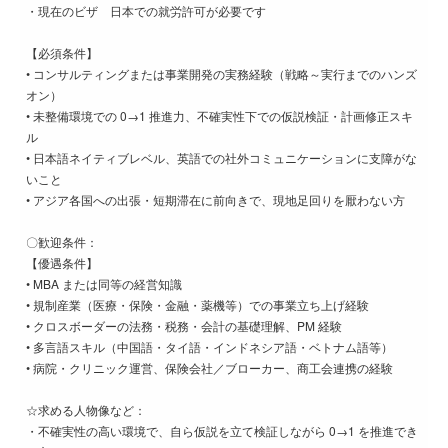
・現在のビザ 日本での就労許可が必要です
【必須条件】
• コンサルティングまたは事業開発の実務経験（戦略～実行までのハンズ
オン）
• 未整備環境での 0→1 推進力、不確実性下での仮説検証・計画修正スキ
ル
• 日本語ネイティブレベル、英語での社外コミュニケーションに支障がな
いこと
• アジア各国への出張・短期滞在に前向きで、現地足回りを厭わない方
〇歓迎条件：
【優遇条件】
• MBA または同等の経営知識
• 規制産業（医療・保険・金融・薬機等）での事業立ち上げ経験
• クロスボーダーの法務・税務・会計の基礎理解、PM 経験
• 多言語スキル（中国語・タイ語・インドネシア語・ベトナム語等）
• 病院・クリニック運営、保険会社／ブローカー、商工会連携の経験
☆求める人物像など：
・不確実性の高い環境で、自ら仮説を立て検証しながら 0→1 を推進でき