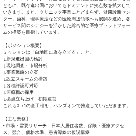
ともに、既存進出国においてもドミナントに拠点数を拡大して
いきます。また、クリニック事業にとどまらず、健康診断セン
ター、歯科、理学療法などの医療周辺領域へも展開を進め、各
サービス間のシナジーを活かした総合的な医療プラットフォー
ムの構築を目指しています。
【ポジション概要】
ミッションは「白地図に旗を立てる」こと。
↓新規進出国の検討
↓現地調査・市場分析
↓事業戦略の立案
↓設立スキームの構築
↓各種許認可対応
↓医療職の採用
↓拠点立ち上げ・初期運営
これら0→1の全工程を、ハンズオンで推進していただきます。
【主な業務】
• 市場・需要リサーチ：日本人居住者数、保険・医療アクセ
ス、競合、価格水準、患者導線の仮説構築