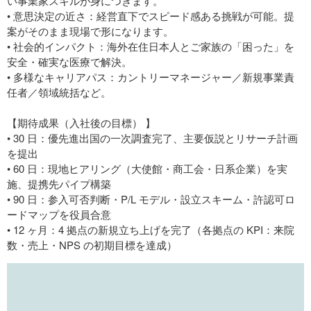
い事業家スキルが身につきます。
• 意思決定の近さ：経営直下でスピード感ある挑戦が可能。提
案がそのまま現場で形になります。
• 社会的インパクト：海外在住日本人とご家族の「困った」を
安全・確実な医療で解決。
• 多様なキャリアパス：カントリーマネージャー／新規事業責
任者／領域統括など。
【期待成果（入社後の目標） 】
• 30 日：優先進出国の一次調査完了、主要仮説とリサーチ計画
を提出
• 60 日：現地ヒアリング（大使館・商工会・日系企業）を実
施、提携先パイプ構築
• 90 日：参入可否判断・P/L モデル・設立スキーム・許認可ロ
ードマップを役員合意
• 12 ヶ月：4 拠点の新規立ち上げを完了（各拠点の KPI：来院
数・売上・NPS の初期目標を達成）