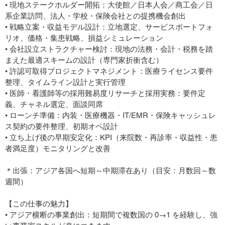
• 現地ステークホルダー開拓：大使館／日本人会／商工会／日
系企業訪問、法人・学校・保険会社との提携機会創出
• 戦略立案・収益モデル設計：立地選定、サービスポートフォ
リオ、価格・集患戦略、損益シミュレーション
• 会社設立ストラクチャー検討：現地の法務・会計・税務を踏
まえた最適スキームの設計（専門家折衝含む）
• 許認可取得プロジェクトマネジメント：医療ライセンス要件
整理、タイムライン設計と実行管理
• 医師・看護師等の採用難易度リサーチと採用実務：要件定
義、チャネル選定、面談同席
• ローンチ準備：内装・医療機器・IT/EMR・保険キャッシュレ
ス契約の要件整理、初期オペ設計
• 立ち上げ後の早期安定化：KPI（来院数・再診率・収益性・患
者満足度）モニタリングと改善
＊出張：アジア各国へ短期～中期滞在あり（目安：月数回～数
週間）
【この仕事の魅力】
• アジア横断の事業創出：短期間で複数国の 0→1 を経験し、強