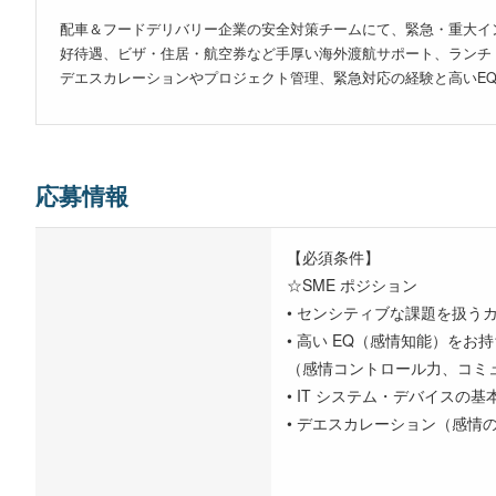
配車＆フードデリバリー企業の安全対策チームにて、緊急・重大イ
好待遇、ビザ・住居・航空券など手厚い海外渡航サポート、ランチ
デエスカレーションやプロジェクト管理、緊急対応の経験と高いE
応募情報
【必須条件】
☆SME ポジション
• センシティブな課題を扱うカ
• 高い EQ（感情知能）をお
（感情コントロール力、コミ
• IT システム・デバイスの
• デエスカレーション（感