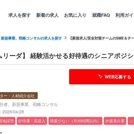
求人を探す
新着の求人
お気に入り
就職FAQ
利用ガイ
、新規事業、戦略コンサルの求人を探す
【新規求人/安全対策チームのSME＆チー.
ームリーダ】 経験活かせる好待遇のシニアポジ
WEB応募する
ター・人材紹介会社
責任者、新規事業、戦略コンサル
026/04/28
現地採用
好待遇・高収入
残業少ない（月20時間以内）
外資系企業
シ
】