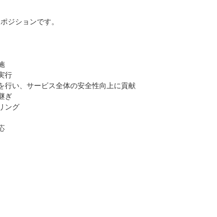
なポジションです。
施
実行
録を行い、サービス全体の安全性向上に貢献
継ぎ
リング
応