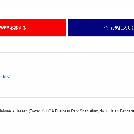
WEB応募する
お気に入り
dn Bhd
 Jebsen & Jessen (Tower 7),UOA Business Park Shah Alam,No.1, Jalan Pengat