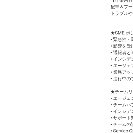
配車＆フー
トラブルや
★SME 
• 緊急性
• 影響を
• 通報者
• インシ
• エージ
• 業務ア
• 進行中
★チームリ
• エージェ
• チーム
• インシ
• サポー
• チーム
• Serv