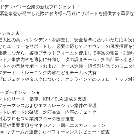
ドデリバリー企業の新規プロジェクト！
緊急事態が発生した際にお客様へ迅速にサポートを提供する重要
ポジション★
・重大性の高いインシデントを調査し、安全基準に基づいた対応を実
受けたユーザーをサポートし、必要に応じてアカウントの保護措置を
と連携しながら、各種プラットフォームを使用して事案の報告・記
デント／事故内容を適切に分類し、次の調査チーム・担当部署へ引き
ェントへの業務サポートおよび、ケース進捗・担当割り当てのモニタ
ップデート、トレーニング内容などをチームへ共有
のプロジェクトやタスクについて、オンラインでのフォローアップ対
ーダーポジション★
ントのリード・指導、KPI／SLA 達成を支援
パフォーマンスおよびエスカレーション案件の管理
デントレポートの確認、対応品質・内容のチェック
ト対応プロセスや業務フローの改善推進
の課題や重要事項をマネジメント層へエスカレーション
ice Quality チームと連携したパフォーマンスレビュー・監査