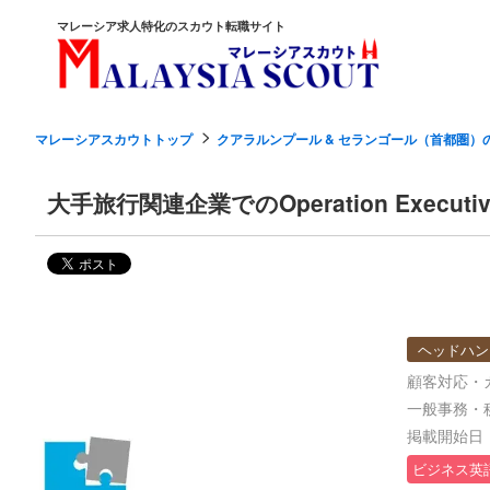
マレーシア求人特化のスカウト転職サイト
マレーシアスカウトトップ
クアラルンプール & セランゴール（首都圏）
大手旅行関連企業でのOperation Exe
ヘッドハン
顧客対応・
一般事務・
掲載開始日：2
ビジネス英