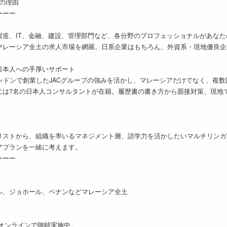
3つの理由
ーーー
製造、IT、金融、建設、管理部門など、各分野のプロフェッショナルがあな
マレーシア全土の求人市場を網羅。日系企業はもちろん、外資系・現地優良企
日本人への手厚いサポート
ンドンで創業したJACグループの強みを活かし、マレーシアだけでなく、複
には7名の日本人コンサルタントが在籍。履歴書の書き方から面接対策、現地
リストから、組織を率いるマネジメント層、語学力を活かしたいマルチリンガ
アプランを一緒に考えます。
ーーー
ル、ジョホール、ペナンなどマレーシア全土
オンラインで随時実施中。