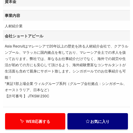
資本金
事業内容
人材紹介業
会社ショートアピール
Asia Recruitはマレーシアで20年以上の歴史を誇る人材紹介会社で、クアラル
ンプール、マラッカに国内拠点を有しており、マレーシア全土での求人を扱
っております。弊社では、単なるお仕事紹介だけでなく、海外での就労や生
活が初めての方にも安心して頂けるよう、海外経験豊富なコンサルタントが
生活面も含めて親身にサポート致します。シンガポールでのお仕事紹介も可
能！
*東証1部上場企業 ウィルグループ系列（グループ会社拠点：シンガポール、
オーストラリア、日本など）
【許可番号 】 JTKSM 230C
WEB応募する
お気に入り