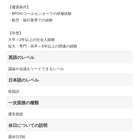
【優遇条件】
・BPOやコールセンターでの研修経験
・航空・旅行業界での経験
【学歴】
大卒＋2年以上の社会人経験
短大・専門・高卒＋5年以上の関連の経験
英語のレベル
議論や会議をリードできるレベル
日本語のレベル
母国語
一次面接の種類
通常面接
休日についての説明
週休2日制