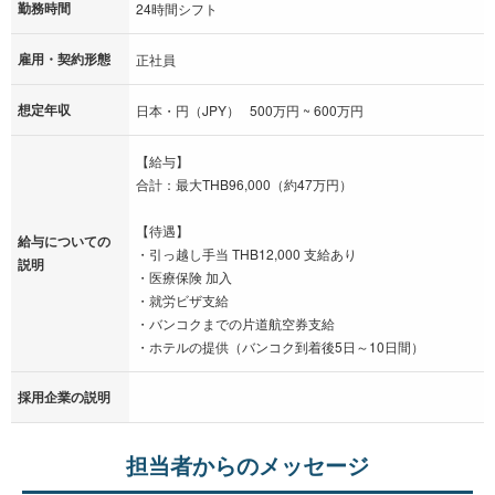
勤務時間
24時間シフト
雇用・契約形態
正社員
想定年収
日本・円（JPY） 500万円 ~ 600万円
【給与】
合計：最大THB96,000（約47万円）
【待遇】
給与についての
・引っ越し手当 THB12,000 支給あり
説明
・医療保険 加入
・就労ビザ支給
・バンコクまでの片道航空券支給
・ホテルの提供（バンコク到着後5日～10日間）
採用企業の説明
担当者からのメッセージ