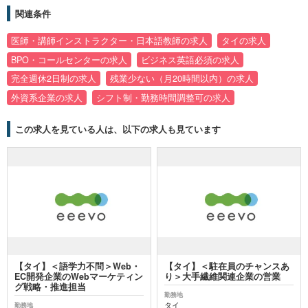
関連条件
医師・講師インストラクター・日本語教師の求人
タイの求人
BPO・コールセンターの求人
ビジネス英語必須の求人
完全週休2日制の求人
残業少ない（月20時間以内）の求人
外資系企業の求人
シフト制・勤務時間調整可の求人
この求人を見ている人は、以下の求人も見ています
【タイ】＜語学力不問＞Web・
【タイ】＜駐在員のチャンスあ
EC開発企業のWebマーケティン
り＞大手繊維関連企業の営業
グ戦略・推進担当
勤務地
タイ
勤務地