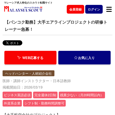
マレーシア求人特化のスカウト転職サイト
会員登録
ログイン
【バンコク勤務】大手エアラインプロジェクトの研修ト
レーナー急募！
WEB応募する
お気に入り
ヘッドハンター・人材紹介会社
医師・講師インストラクター・日本語教師
掲載開始日：2026/03/19
ビジネス英語必須
完全週休2日制
残業少ない（月20時間以内）
外資系企業
シフト制・勤務時間調整可
【大手航空会社のプロジェクト】