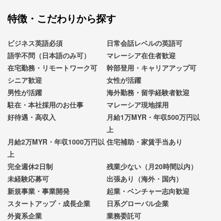
特徴・こだわりから探す
ビジネス英語必須
日常会話レベルの英語可
語学不問（日本語のみ可）
マレーシア在住者歓迎
在宅勤務・リモートワーク可
幹部登用・キャリアアップ可
シニア歓迎
女性が活躍
男性が活躍
海外勤務・留学経験者歓迎
駐在・本社採用のお仕事
マレーシア現地採用
好待遇・高収入
月給1万MYR・年収500万円以
上
月給2万MYR・年収1000万円以
住宅補助・家賃手当あり
上
完全週休2日制
残業少ない（月20時間以内）
未経験応募可
出張あり（海外・国内）
新規事業・事業開発
起業・ベンチャー志向歓迎
スタートアップ・成長企業
日系グローバル企業
外資系企業
業務委託可