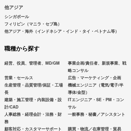
他アジア
シンガポール
フィリピン（マニラ・セブ島）
他アジア・海外（インドネシア・インド・タイ・ベトナム等）
職種から探す
経営、役員、管理者、MD/GM
事業企画/責任者、新規事業、戦
略コンサル
営業・セールス
広告・マーケティング・企画
生産管理・品質管理/保証・工場
機械エンジニア（電気/電子/半
長
導体/金型）
建築・施工管理・内装設備・設
ITエンジニア・SE・PM・コン
計/CAD
サル
人事総務・経理会計・法務・財
一般事務・秘書／アシスタント
務
顧客対応・カスタマーサポート
購買・物流／在庫管理・貿易