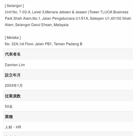
[ Selangor ]
Unit No. 7-03-A, Level 3,Menara Jebsen & Jessen (Tower 7),UOA Business
Park Shah Alam,No.1, Jalan Pengaturcara U1/51A, Seksyen U1,40150 Shah
Alam, Selangor Darul Ehsan, Malaysia
[ Melaka ]
No. 32A,1st Floor, Jalan PB1, Taman Padang B
代表者名
Damien Lim
設立年月
2003年1月
従業員数
50名
業種
人材・HR