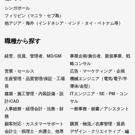
シンガポール
フィリピン（マニラ・セブ島）
他アジア・海外（インドネシア・インド・タイ・ベトナム等）
職種から探す
経営、役員、管理者、MD/GM
事業企画/責任者、新規事業、戦
略コンサル
営業・セールス
広告・マーケティング・企画
生産管理・品質管理/保証・工場
機械エンジニア（電気/電子/半
長
導体/金型）
建築・施工管理・内装設備・設
ITエンジニア・SE・PM・コン
計/CAD
サル
人事総務・経理会計・法務・財
一般事務・秘書／アシスタント
務
顧客対応・カスタマーサポート
購買・物流／在庫管理・貿易
会計士・税理士・弁護士、他専
デザイン・クリエイティブ・編