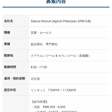
募集内容
会社名
Sakura Recruit (Agensi Pekerjaan SRM S/B)
職種
営業・セールス
業種
総合商社・専門商社
勤務地
クアラルンプール & セランゴール（首都圏）
勤務時間
8:30 - 17:30
雇用・契約形態
正社員
想定年収
リンギット 7万MYR ~ 11万MYR
【給与待遇】
・月給 RM6,000 - 8,000
（日本円 24万円 ~ 32万円相当）