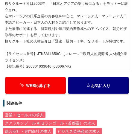
桜リクルート社は2003年、「日本とアジアの架け橋になる」をモットーに設
立され、
在マレーシアの日系企業のお客様を中心に、マレーシア人・マレーシア人日
本語スピーカー・日本人の人材をご紹介しております。
また雇用に関連する、就業規則や雇用契約書作成へのアドバイス、就労ビザ
取得のサポートも行っております。
桜リクルート社の人材紹介は「迅速・親切・丁寧」なサポートが特徴です。
【ライセンス番号】JTKSM 1650C （マレーシア政府人的資源省 人材紹介業
ライセンス）
【登記番号】200301033646 (636067-K)
WEB応募する
お気に入り
関連条件
営業・セールスの求人
クアラルンプール & セランゴール（首都圏）の求人
総合商社・専門商社の求人
ビジネス英語必須の求人