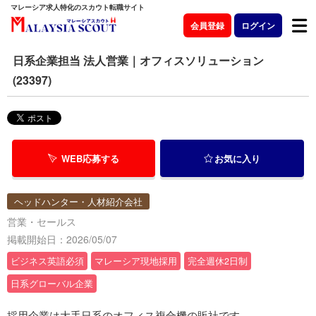
マレーシア求人特化のスカウト転職サイト
会員登録
ログイン
日系企業担当 法人営業｜オフィスソリューション
(23397)
WEB応募する
お気に入り
ヘッドハンター・人材紹介会社
営業・セールス
掲載開始日：2026/05/07
ビジネス英語必須
マレーシア現地採用
完全週休2日制
日系グローバル企業
採用企業は大手日系のオフィス複合機の販社です。