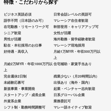
特徴・こだわりから探す
ビジネス英語必須
日常会話レベルの英語可
語学不問（日本語のみ可）
マレーシア在住者歓迎
在宅勤務・リモートワーク可
幹部登用・キャリアアップ可
シニア歓迎
女性が活躍
男性が活躍
海外勤務・留学経験者歓迎
駐在・本社採用のお仕事
マレーシア現地採用
好待遇・高収入
月給1万MYR・年収500万円以
上
月給2万MYR・年収1000万円以
住宅補助・家賃手当あり
上
完全週休2日制
残業少ない（月20時間以内）
未経験応募可
出張あり（海外・国内）
新規事業・事業開発
起業・ベンチャー志向歓迎
スタートアップ・成長企業
日系グローバル企業
外資系企業
業務委託可
シフト制・勤務時間調整可
マレー語ネイティブ歓迎