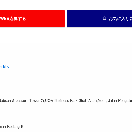
WEB応募する
お気に入り
dn Bhd
 Jebsen & Jessen (Tower 7),UOA Business Park Shah Alam,No.1, Jalan Pengat
aman Padang B