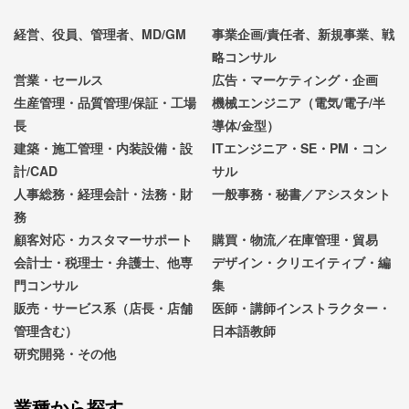
経営、役員、管理者、MD/GM
事業企画/責任者、新規事業、戦
略コンサル
営業・セールス
広告・マーケティング・企画
生産管理・品質管理/保証・工場
機械エンジニア（電気/電子/半
長
導体/金型）
建築・施工管理・内装設備・設
ITエンジニア・SE・PM・コン
計/CAD
サル
人事総務・経理会計・法務・財
一般事務・秘書／アシスタント
務
顧客対応・カスタマーサポート
購買・物流／在庫管理・貿易
会計士・税理士・弁護士、他専
デザイン・クリエイティブ・編
門コンサル
集
販売・サービス系（店長・店舗
医師・講師インストラクター・
管理含む）
日本語教師
研究開発・その他
業種から探す