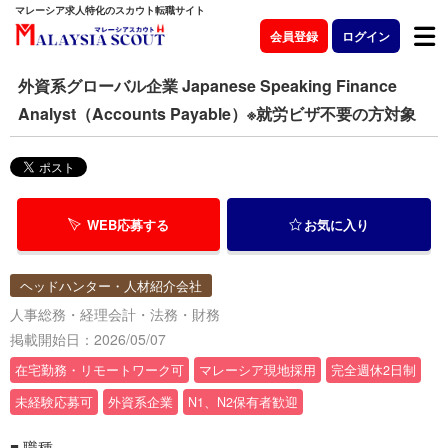
マレーシア求人特化のスカウト転職サイト
会員登録
ログイン
外資系グローバル企業 Japanese Speaking Finance
Analyst（Accounts Payable）※就労ビザ不要の方対象
WEB応募する
お気に入り
ヘッドハンター・人材紹介会社
人事総務・経理会計・法務・財務
掲載開始日：2026/05/07
在宅勤務・リモートワーク可
マレーシア現地採用
完全週休2日制
未経験応募可
外資系企業
N1、N2保有者歓迎
■ 職種