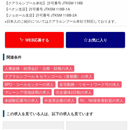
【クアラルンプール本社】 許可番号 JTKSM 118B
【ペナン支店】許可番号 JTKSM 118B-1A
【ジョホール支店】許可番号 JTKSM 118B-2A
※日本人のご紹介についてはクアラルンプール本社で対応しております。
WEB応募する
お気に入り
関連条件
人事総務・経理会計・法務・財務の求人
クアラルンプール & セランゴール（首都圏）の求人
BPO・コールセンターの求人
在宅勤務・リモートワーク可の求人
マレーシア現地採用の求人
完全週休2日制の求人
未経験応募可の求人
外資系企業の求人
N1、N2保有者歓迎の求人
この求人を見ている人は、以下の求人も見ています