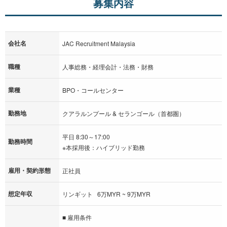
募集内容
会社名
JAC Recruitment Malaysia
職種
人事総務・経理会計・法務・財務
業種
BPO・コールセンター
勤務地
クアラルンプール & セランゴール（首都圏）
平日 8:30～17:00
勤務時間
※本採用後：ハイブリッド勤務
雇用・契約形態
正社員
想定年収
リンギット 6万MYR ~ 9万MYR
■ 雇用条件