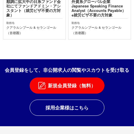
順調に拡大中の日系ファンド会
外資系グローバル企業
社にてファンドアドミン・アシ
Japanese Speaking Finance
スタント（就労ビザ不要の方対
Analyst（Accounts Payable）
象）
※就労ビザ不要の方対象
勤務地
勤務地
クアラルンプール & セランゴール
クアラルンプール & セランゴール
（首都圏）
（首都圏）
会員登録をして、非公開求人の閲覧やスカウトを受け取る
新規会員登録（無料）
採用企業様はこちら