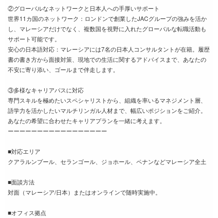
②グローバルなネットワークと日本人への手厚いサポート
世界11カ国のネットワーク：ロンドンで創業したJACグループの強みを活か
し、マレーシアだけでなく、複数国を視野に入れたグローバルな転職活動も
サポート可能です。
安心の日本語対応：マレーシアには7名の日本人コンサルタントが在籍。履歴
書の書き方から面接対策、現地での生活に関するアドバイスまで、あなたの
不安に寄り添い、ゴールまで伴走します。
③多様なキャリアパスに対応
専門スキルを極めたいスペシャリストから、組織を率いるマネジメント層、
語学力を活かしたいマルチリンガル人材まで、幅広いポジションをご紹介。
あなたの希望に合わせたキャリアプランを一緒に考えます。
ーーーーーーーーーーーーーーーーー
■対応エリア
クアラルンプール、セランゴール、ジョホール、ペナンなどマレーシア全土
■面談方法
対面（マレーシア/日本）またはオンラインで随時実施中。
■オフィス拠点