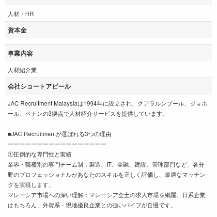
人材・HR
資本金
事業内容
人材紹介業
会社ショートアピール
JAC Recruitment Malaysiaは1994年に設立され、クアラルンプール、ジョホ
ール、ペナンの3拠点で人材紹介サービスを提供しています。
■JAC Recruitmentが選ばれる3つの理由
ーーーーーーーーーーーーーーーーー
①圧倒的な専門性と実績
業界・職種別の専門チーム制：製造、IT、金融、建設、管理部門など、各分
野のプロフェッショナルがあなたのスキルを正しく評価し、最適なマッチン
グを実現します。
マレーシア市場への深い理解：マレーシア全土の求人市場を網羅。日系企業
はもちろん、外資系・現地優良企業との強いパイプが自慢です。