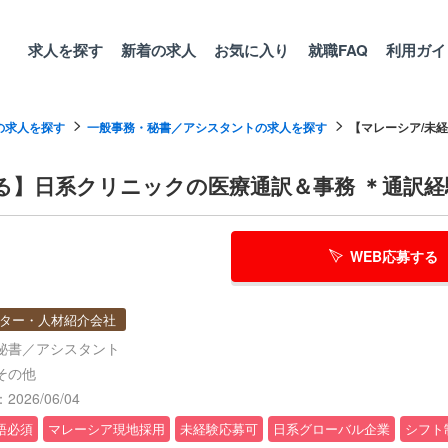
求人を探す
新着の求人
お気に入り
就職FAQ
利用ガイ
の求人を探す
一般事務・秘書／アシスタントの求人を探す
【マレーシア/未経
る】日系クリニックの医療通訳＆事務 ＊通訳
WEB応募する
ター・人材紹介会社
秘書／アシスタント
その他
026/06/04
語必須
マレーシア現地採用
未経験応募可
日系グローバル企業
シフト