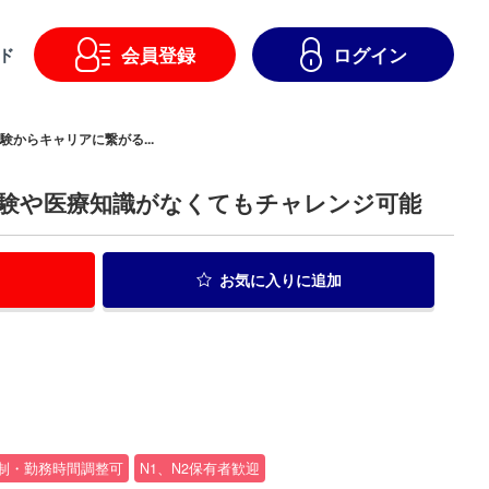
会員登録
ログイン
ド
験からキャリアに繋がる...
経験や医療知識がなくてもチャレンジ可能
お気に入り
に追加
制・勤務時間調整可
N1、N2保有者歓迎