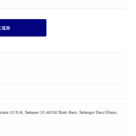
に追加
urcara U1/51A, Seksyen U1,40150 Shah Alam, Selangor Darul Ehsan,