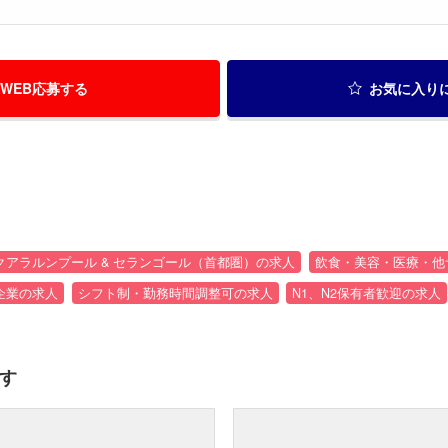
WEB応募する
お気に入り
クアラルンプール & セランゴール（首都圏）の求人
飲食・美容・医療・他
企業の求人
シフト制・勤務時間調整可の求人
N1、N2保有者歓迎の求人
す