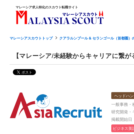
マレーシア求人特化のスカウト転職サイト
マレーシアスカウトトップ
クアラルンプール & セランゴール（首都圏）
【マレーシア/未経験からキャリアに繋が
ヘッドハン
一般事務・
研究開発・
掲載開始日：2
ビジネス英