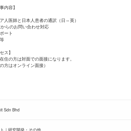
事内容】
ア人医師と日本人患者の通訳（日⇔英）
NEからのお問い合わせ対応
ポート
等
セス】
在住の方は対面での面接になります。
の方はオンライン面接）
it Sdn Bhd
ント｜研究開発・その他