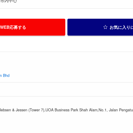
ル市内中心
WEB応募する
お気に入り
dn Bhd
 Jebsen & Jessen (Tower 7),UOA Business Park Shah Alam,No.1, Jalan Pengat