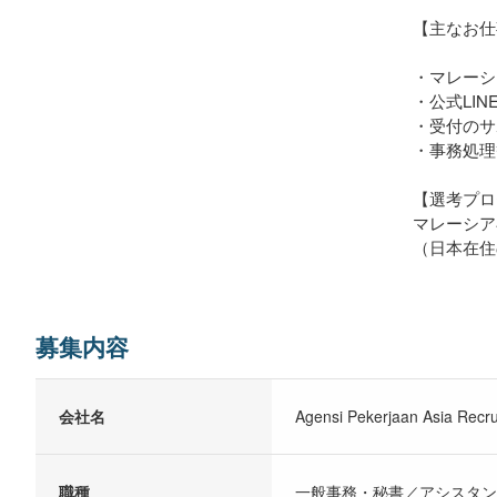
【主なお仕
・マレーシ
・公式LI
・受付のサ
・事務処理
【選考プロ
マレーシア
（日本在住
募集内容
会社名
Agensi Pekerjaan Asia Recru
職種
一般事務・秘書／アシスタ