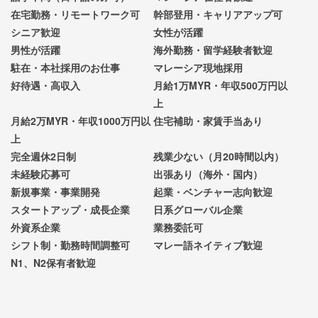
在宅勤務・リモートワーク可
幹部登用・キャリアアップ可
シニア歓迎
女性が活躍
男性が活躍
海外勤務・留学経験者歓迎
駐在・本社採用のお仕事
マレーシア現地採用
好待遇・高収入
月給1万MYR・年収500万円以
上
月給2万MYR・年収1000万円以
住宅補助・家賃手当あり
上
完全週休2日制
残業少ない（月20時間以内）
未経験応募可
出張あり（海外・国内）
新規事業・事業開発
起業・ベンチャー志向歓迎
スタートアップ・成長企業
日系グローバル企業
外資系企業
業務委託可
シフト制・勤務時間調整可
マレー語ネイティブ歓迎
N1、N2保有者歓迎