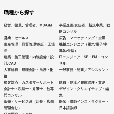
職種から探す
経営、役員、管理者、MD/GM
事業企画/責任者、新規事業、戦
略コンサル
営業・セールス
広告・マーケティング・企画
生産管理・品質管理/保証・工場
機械エンジニア（電気/電子/半
長
導体/金型）
建築・施工管理・内装設備・設
ITエンジニア・SE・PM・コン
計/CAD
サル
人事総務・経理会計・法務・財
一般事務・秘書／アシスタント
務
顧客対応・カスタマーサポート
購買・物流／在庫管理・貿易
会計士・税理士・弁護士、他専
デザイン・クリエイティブ・編
門コンサル
集
販売・サービス系（店長・店舗
医師・講師インストラクター・
管理含む）
日本語教師