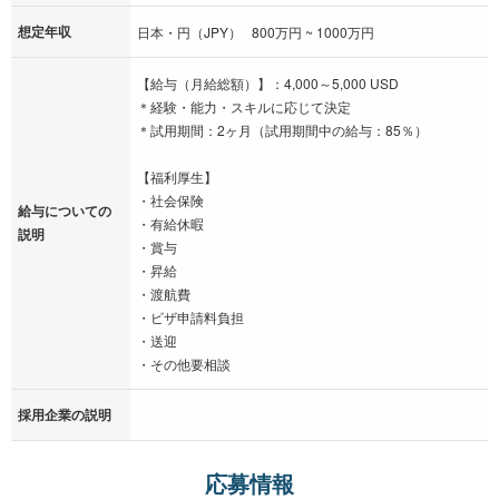
想定年収
日本・円（JPY） 800万円 ~ 1000万円
【給与（月給総額）】：4,000～5,000 USD
＊経験・能力・スキルに応じて決定
＊試用期間：2ヶ月（試用期間中の給与：85％）
【福利厚生】
・社会保険
給与についての
・有給休暇
説明
・賞与
・昇給
・渡航費
・ビザ申請料負担
・送迎
・その他要相談
採用企業の説明
応募情報