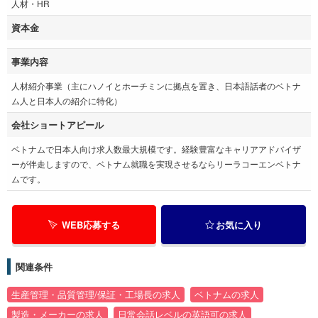
人材・HR
資本金
事業内容
人材紹介事業（主にハノイとホーチミンに拠点を置き、日本語話者のベトナ
ム人と日本人の紹介に特化）
会社ショートアピール
ベトナムで日本人向け求人数最大規模です。経験豊富なキャリアアドバイザ
ーが伴走しますので、ベトナム就職を実現させるならリーラコーエンベトナ
ムです。
WEB応募する
お気に入り
関連条件
生産管理・品質管理/保証・工場長の求人
ベトナムの求人
製造・メーカーの求人
日常会話レベルの英語可の求人