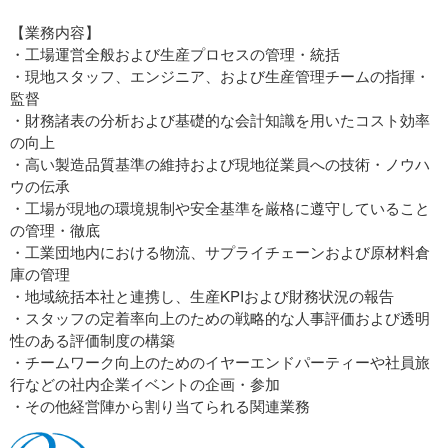
【業務内容】
・工場運営全般および生産プロセスの管理・統括
・現地スタッフ、エンジニア、および生産管理チームの指揮・
監督
・財務諸表の分析および基礎的な会計知識を用いたコスト効率
の向上
・高い製造品質基準の維持および現地従業員への技術・ノウハ
ウの伝承
・工場が現地の環境規制や安全基準を厳格に遵守していること
の管理・徹底
・工業団地内における物流、サプライチェーンおよび原材料倉
庫の管理
・地域統括本社と連携し、生産KPIおよび財務状況の報告
・スタッフの定着率向上のための戦略的な人事評価および透明
性のある評価制度の構築
・チームワーク向上のためのイヤーエンドパーティーや社員旅
行などの社内企業イベントの企画・参加
・その他経営陣から割り当てられる関連業務