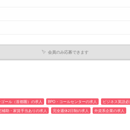
会員のみ応募できます
ランゴール（首都圏）の求人
BPO・コールセンターの求人
ビジネス英語必
宅補助・家賃手当ありの求人
完全週休2日制の求人
外資系企業の求人