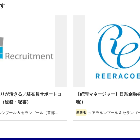
す
配りが活きる／駐在員サポートコ
【経理マネージャー】日系金融会
ト（総務・秘書）
地))
ルンプール & セランゴール（首都
クアラルンプール & セランゴ
勤務地
圏）